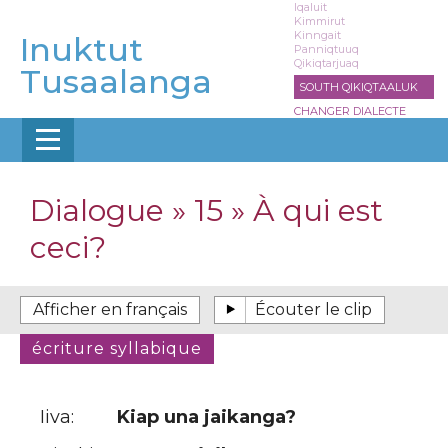
Aller
Iqaluit
Kimmirut
au
Kinngait
Inuktut
contenu
Panniqtuuq
Qikiqtarjuaq
principal
Tusaalanga
SOUTH QIKIQTAALUK
CHANGER DIALECTE
Dialogue » 15 » À qui est
ceci?
Iiva:
Kiap una jaikanga?