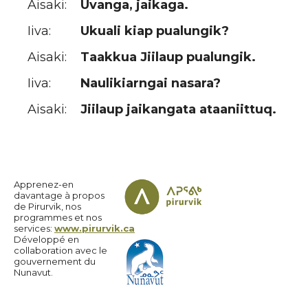
Aisaki:
Uvanga, jaikaga.
Iiva:
Ukuali kiap pualungik?
Aisaki:
Taakkua Jiilaup pualungik.
Iiva:
Naulikiarngai nasara?
Aisaki:
Jiilaup jaikangata ataaniittuq.
Apprenez-en
davantage à propos
de Pirurvik, nos
programmes et nos
services:
www.pirurvik.ca
Développé en
collaboration avec le
gouvernement du
Nunavut.