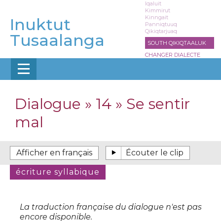
Aller
Iqaluit
Kimmirut
au
Kinngait
Inuktut
contenu
Panniqtuuq
Qikiqtarjuaq
principal
Tusaalanga
SOUTH QIKIQTAALUK
CHANGER DIALECTE
Dialogue » 14 » Se sentir
mal
La traduction française du dialogue n'est pas
encore disponible.