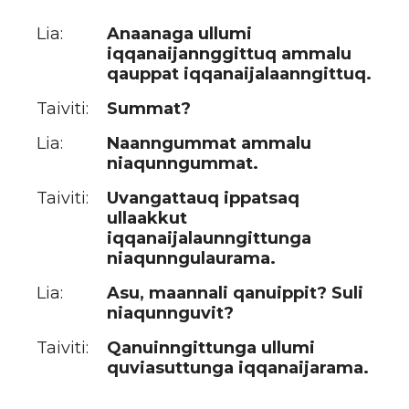
Lia:
Anaanaga ullumi
iqqanaijannggittuq ammalu
qauppat iqqanaijalaanngittuq.
Taiviti:
Summat?
Lia:
Naanngummat ammalu
niaqunngummat.
Taiviti:
Uvangattauq ippatsaq
ullaakkut
iqqanaijalaunngittunga
niaqunngulaurama.
Lia:
Asu, maannali qanuippit? Suli
niaqunnguvit?
Taiviti:
Qanuinngittunga ullumi
quviasuttunga iqqanaijarama.