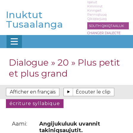
Aller
Iqaluit
Kimmirut
au
Kinngait
Inuktut
contenu
Panniqtuuq
Qikiqtarjuaq
principal
Tusaalanga
SOUTH QIKIQTAALUK
CHANGER DIALECTE
Dialogue » 20 » Plus petit
et plus grand
Aami:
Angijukuluuk uvannit
takiniqsaujutit.