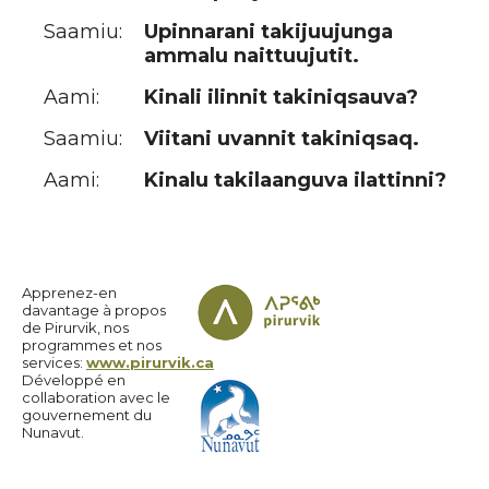
Saamiu:
Upinnarani takijuujunga
ammalu naittuujutit.
Aami:
Kinali ilinnit takiniqsauva?
Saamiu:
Viitani uvannit takiniqsaq.
Aami:
Kinalu takilaanguva ilattinni?
Apprenez-en
davantage à propos
de Pirurvik, nos
programmes et nos
services:
www.pirurvik.ca
Développé en
collaboration avec le
gouvernement du
Nunavut.