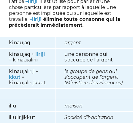
l’affixe
–liriji
. Il est utilisé pour parler d’une
chose particulière par rapport à laquelle une
personne est impliquée ou sur laquelle est
travaille.
–liriji
élimine toute consonne qui la
précèderait immédiatement.
kiinaujaq
argent
kiinaujaq +
liriji
une personne qui
= kiinaujaliriji
s’occupe de l'argent
kiinaujaliriji +
le groupe de gens qui
kkut
=
s’occupent de l'argent
kiinaujalirijikkut
(Ministère des Finances)
illu
maison
illulirijikkut
Société d’habitation