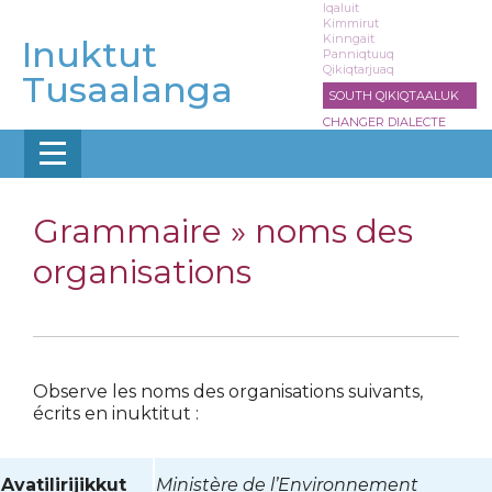
Aller
Iqaluit
Kimmirut
au
Kinngait
Inuktut
contenu
Panniqtuuq
Qikiqtarjuaq
principal
Tusaalanga
SOUTH QIKIQTAALUK
CHANGER DIALECTE
Grammaire »
noms des
organisations
Observe les noms des organisations suivants,
écrits en inuktitut :
Avatilirijikkut
Ministère de l’Environnement