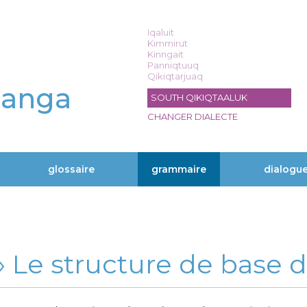
Iqaluit
Kimmirut
Kinngait
Panniqtuuq
Qikiqtarjuaq
langa
SOUTH QIKIQTAALUK
CHANGER DIALECTE
glossaire
grammaire
dialogu
 » Le structure de base d