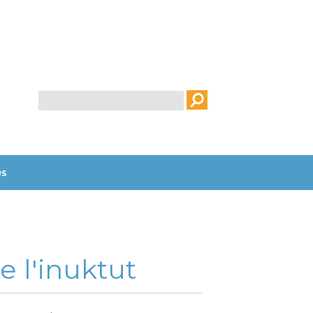
Rechercher
es
e l'inuktut