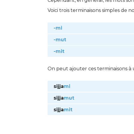
Cependant, en général, les mots sont
Voici trois terminaisons simples de n
-mi
-mut
-mit
On peut ajouter ces terminaisons à 
sijja
mi
sijja
mut
sijja
mit