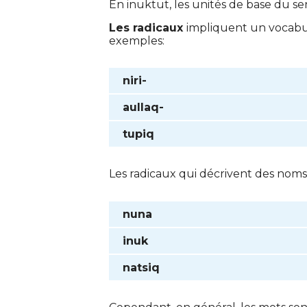
En inuktut, les unités de base du se
Les radicaux
impliquent un vocabul
exemples:
niri-
aullaq-
tupiq
Les radicaux qui décrivent des noms 
nuna
inuk
natsiq