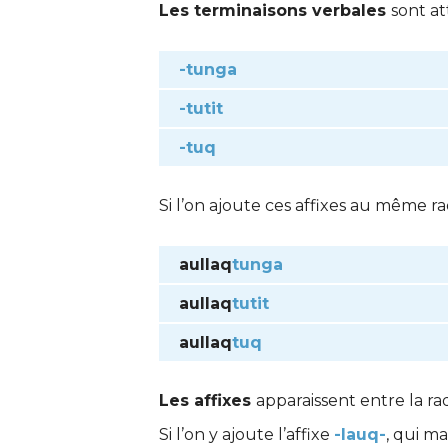
Les terminaisons verbales
sont at
-tunga
-tutit
-tuq
Si l’on ajoute ces affixes au même rad
aullaq
tunga
aullaq
tutit
aullaq
tuq
Les affixes
apparaissent entre la ra
Si l’on y ajoute l’affixe
-lauq-
, qui ma