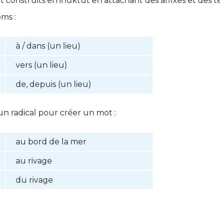
 construits en inuktut en attachant des affixes et des te
oms :
à / dans (un lieu)
vers (un lieu)
de, depuis (un lieu)
un radical pour créer un mot :
au bord de la mer
au rivage
du rivage