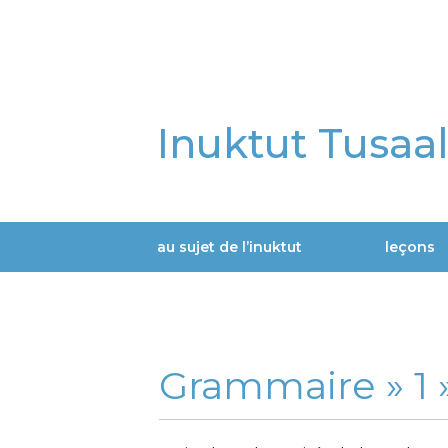
Aller
au
contenu
principal
Inuktut Tusaa
au sujet de l’inuktut
leçons
Main
navigation
Grammaire »
1