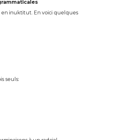
grammaticales
en inuktitut. En voici quelques
s seuls: