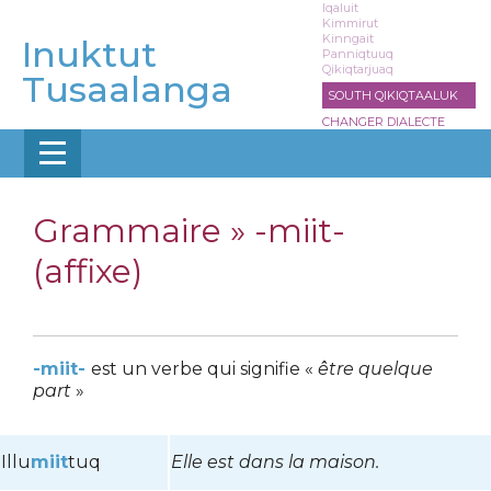
Aller
Iqaluit
Kimmirut
au
Kinngait
Inuktut
contenu
Panniqtuuq
Qikiqtarjuaq
principal
Tusaalanga
SOUTH QIKIQTAALUK
CHANGER DIALECTE
Grammaire »
-miit-
(affixe)
-miit-
est un verbe qui signifie «
être quelque
part
»
Illu
miit
tuq
Elle est dans la maison.