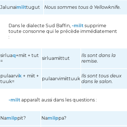
Jalunai
miit
tugut
Nous sommes tous à Yellowknife.
Dans le dialecte Sud Baffin,
-miit
supprime
toute consonne qui le précède immédiatement
:
sirlua
q
+miit + tut
Ils sont dans la
sirluamiittut
=
remise.
pulaarvi
k
+
miit +
Ils sont tous deux
pulaarvimiittuuk
tuuk=
dans le salon.
-miit
apparaît aussi dans les questions
:
Na
miip
pit?
Na
miip
pa?