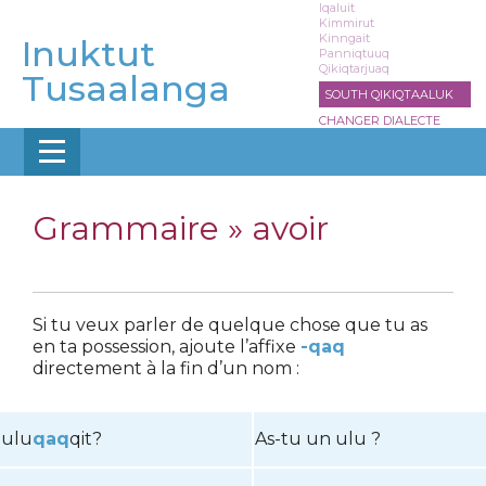
Aller
Iqaluit
Kimmirut
au
Kinngait
Inuktut
contenu
Panniqtuuq
Qikiqtarjuaq
principal
Tusaalanga
SOUTH QIKIQTAALUK
CHANGER DIALECTE
Grammaire »
avoir
Si tu veux parler de quelque chose que tu as
en ta possession, ajoute l’affixe
-qaq
directement à la fin d’un nom :
ulu
qaq
qit?
As-tu un ulu ?