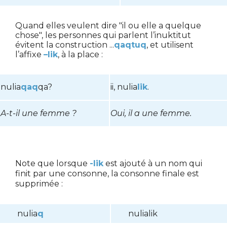
Quand elles veulent dire "il ou elle a quelque
chose", les personnes qui parlent l’inuktitut
évitent la construction ...
qaqtuq
, et utilisent
l’affixe
–lik
, à la place :
nulia
qaq
qa?
ii, nulia
lik
.
A-t-il une femme ?
Oui, il a une femme.
Note que lorsque
-lik
est ajouté à un nom qui
finit par une consonne, la consonne finale est
supprimée :
nulia
q
nulialik