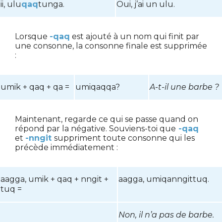
ii, ulu
qaq
tunga.
Oui, j’ai un ulu.
Lorsque
-qaq
est ajouté à un nom qui finit par
une consonne, la consonne finale est supprimée
:
umik + qaq + qa =
umiqaqqa?
A-t-il une barbe ?
Maintenant, regarde ce qui se passe quand on
répond par la négative. Souviens-toi que
-qaq
et
-nngit
suppriment toute consonne qui les
précède immédiatement :
aagga, umik + qaq + nngit +
aagga, umiqanngittuq.
tuq =
Non, il n’a pas de barbe.