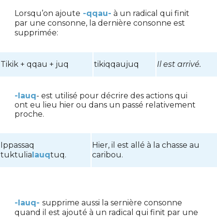
Lorsqu’on ajoute
-qqau-
à un radical qui finit
par une consonne, la dernière consonne est
supprimée:
Tikik + qqau + juq
tikiqqaujuq
Il est arrivé.
-lauq
- est utilisé pour décrire des actions qui
ont eu lieu hier ou dans un passé relativement
proche
.
Ippassaq
Hier, il est allé à la chasse au
tuktulia
lauq
tuq.
caribou.
-lauq
-
supprime aussi la sernière consonne
quand il est ajouté à un radical qui finit par une