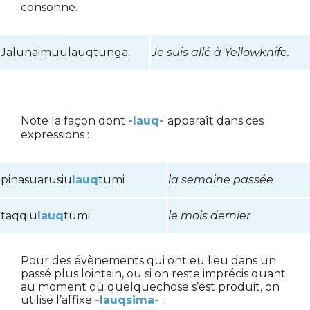
consonne.
Jalunaimuulauqtunga.
Je suis allé à Yellowknife.
Note la façon dont
-lauq
-
apparaît dans ces
expressions :
pinasuarusiu
lauq
tumi
la semaine passée
taqqiu
lauq
tumi
le mois dernier
Pour des évènements qui ont eu lieu dans un
passé plus lointain, ou si on reste imprécis quant
au moment où quelquechose s’est produit, on
utilise l’affixe
-lauqsima-
: