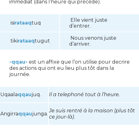
immédiat (dans l’heure qui précède).
Elle vient juste
isi
rataaq
tuq
d’entrer.
Nous venons juste
tiki
rataaq
tugut
d’arriver.
-qqau-
est un affixe que l’on utilise pour decrire
des actions qui ont eu lieu plus tôt dans la
journée.
Uqaala
qqau
juq.
Il a telephoné tout à l’heure.
Je suis rentré à la maison (plus tôt
Angirra
qqau
junga.
ce jour-là).