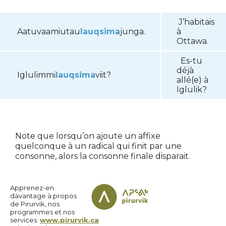
J’habitais
Aatuvaamiutau
lauqsima
junga.
à
Ottawa.
Es-tu
déjà
Iglulimmi
lauqsima
viit?
allé(e) à
Iglulik?
Note que lorsqu’on ajoute un affixe
quelconque à un radical qui finit par une
consonne, alors la consonne finale disparait.
Apprenez-en
davantage à propos
de Pirurvik, nos
programmes et nos
services:
www.pirurvik.ca