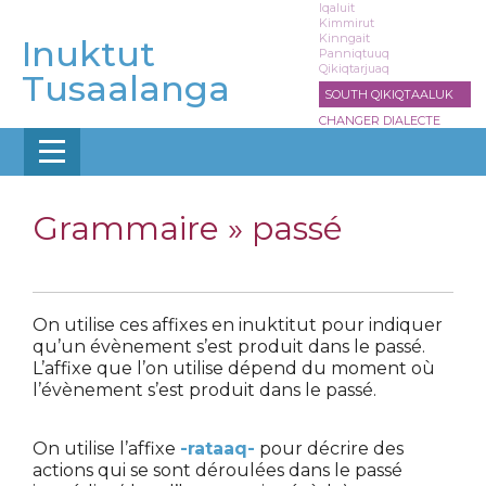
Aller
Iqaluit
Kimmirut
au
Kinngait
Inuktut
contenu
Panniqtuuq
Qikiqtarjuaq
principal
Tusaalanga
SOUTH QIKIQTAALUK
CHANGER DIALECTE
Grammaire »
passé
On utilise ces affixes en inuktitut pour indiquer
qu’un évènement s’est produit dans le passé.
L’affixe que l’on utilise dépend du moment où
l’évènement s’est produit dans le passé.
On utilise l’affixe
-rataaq-
pour décrire des
actions qui se sont déroulées dans le passé