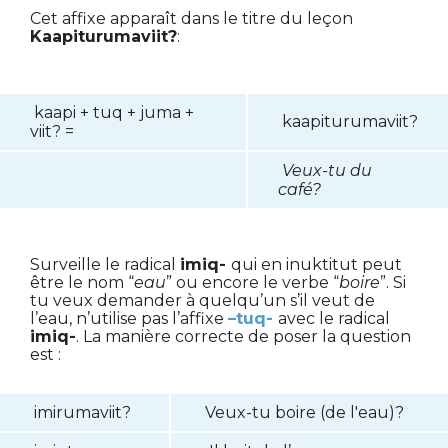
Cet affixe apparaît dans le titre du leçon
Kaapiturumaviit?
:
kaapi + tuq + juma +
kaapiturumaviit?
viit? =
Veux-tu du
café?
Surveille le radical
imiq-
qui en inuktitut peut
être le nom “
eau
” ou encore le verbe “
boire
”. Si
tu veux demander à quelqu’un s’il veut de
l’eau, n’utilise pas l’affixe
–tuq-
avec le radical
imiq-
. La manière correcte de poser la question
est :
imirumaviit?
Veux-tu boire (de l'eau)?