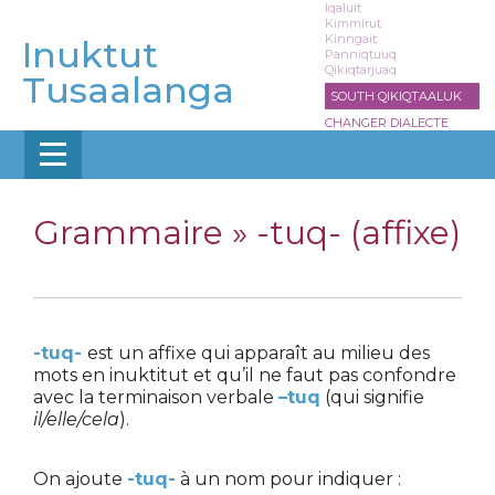
Aller
Iqaluit
Kimmirut
au
Kinngait
Inuktut
contenu
Panniqtuuq
Qikiqtarjuaq
principal
Tusaalanga
SOUTH QIKIQTAALUK
CHANGER DIALECTE
Grammaire »
-tuq- (affixe)
-tuq-
est un affixe qui apparaît au milieu des
mots en inuktitut et qu’il ne faut pas confondre
avec la terminaison verbale
–tuq
(qui signifie
il/elle/cela
).
On ajoute
-tuq-
à un nom pour indiquer :