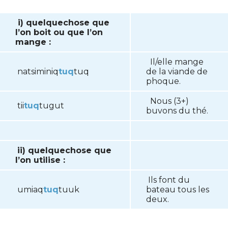
i) quelquechose que
l’on boit ou que l’on
mange :
Il/elle mange
natsiminiq
tuq
tuq
de la viande de
phoque.
Nous (3+)
tii
tuq
tugut
buvons du thé.
ii) quelquechose que
l’on utilise :
Ils font du
umiaq
tuq
tuuk
bateau tous les
deux.