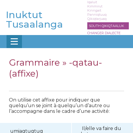
Aller
Iqaluit
Kimmirut
au
Kinngait
Inuktut
contenu
Panniqtuuq
Qikiqtarjuaq
principal
Tusaalanga
SOUTH QIKIQTAALUK
CHANGER DIALECTE
Grammaire »
-qatau-
(affixe)
On utilise cet affixe pour indiquer que
quelqu’un se joint à quelqu’un d’autre ou
l’accompagne dans le cadre d’une activité:
Il/elle va faire du
umiaqtuqtuq