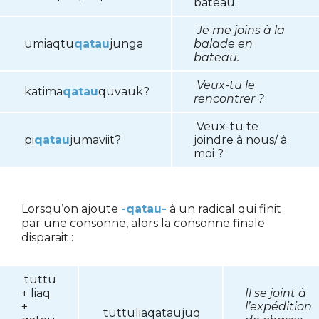
bateau.
Je me joins à la
umiaqtu
qatau
junga
balade en
bateau.
Veux-tu le
katima
qatau
quvauk?
rencontrer ?
Veux-tu te
pi
qatau
jumaviit?
joindre à nous/ à
moi ?
Lorsqu’on ajoute
-qatau-
à un radical qui finit
par une consonne, alors la consonne finale
disparait :
tuttu
+ liaq
Il se joint à
+
l’expédition
tuttuliaqataujuq