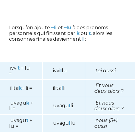
Lorsqu’on ajoute
–li
et
–lu
à des pronoms
personnels qui finissent par
k
ou
t
, alors les
consonnes finales deviennent
l
:
ivvi
t
+ lu
ivvi
l
lu
toi aussi
=
Et vous
ilitsi
k
+ li =
ilitsi
l
li
deux alors ?
uvagu
k
+
Et nous
uvagu
l
li
li =
deux alors ?
uvagu
t
+
nous (3+)
uvagu
l
lu
lu =
aussi