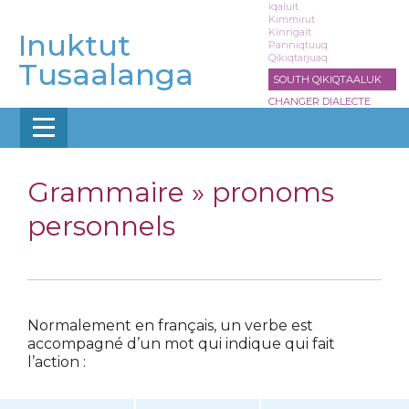
Aller
Iqaluit
Kimmirut
au
Kinngait
Inuktut
contenu
Panniqtuuq
Qikiqtarjuaq
principal
Tusaalanga
SOUTH QIKIQTAALUK
CHANGER DIALECTE
Grammaire »
pronoms
personnels
Normalement en français, un verbe est
accompagné d’un mot qui indique qui fait
l’action :