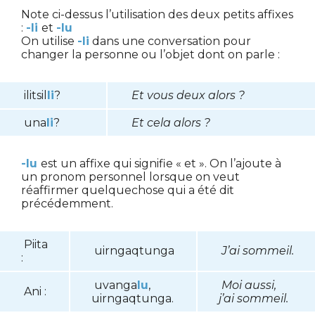
Note ci-dessus l’utilisation des deux petits affixes
:
-li
et
-lu
On utilise
-li
dans une conversation pour
changer la personne ou l’objet dont on parle :
ilitsil
li
?
Et vous deux alors ?
una
li
?
Et cela alors ?
-lu
est un affixe qui signifie « et ». On l’ajoute à
un pronom personnel lorsque on veut
réaffirmer quelquechose qui a été dit
précédemment.
Piita
uirngaqtunga
J’ai sommeil.
:
uvanga
lu
,
Moi aussi,
Ani :
uirngaqtunga.
j’ai sommeil.