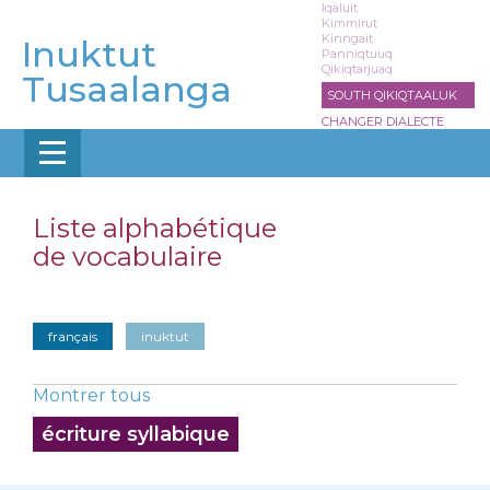
Aller
Iqaluit
Kimmirut
au
Kinngait
Inuktut
contenu
Panniqtuuq
Qikiqtarjuaq
principal
Tusaalanga
SOUTH QIKIQTAALUK
CHANGER DIALECTE
Liste alphabétique
de vocabulaire
français
inuktut
Montrer tous
écriture syllabique