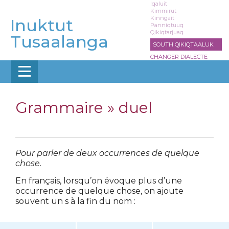
Aller
Iqaluit
Kimmirut
au
Kinngait
Inuktut
contenu
Panniqtuuq
Qikiqtarjuaq
principal
Tusaalanga
SOUTH QIKIQTAALUK
CHANGER DIALECTE
Grammaire »
duel
Pour parler de deux occurrences de quelque
chose.
En français, lorsqu’on évoque plus d’une
occurrence de quelque chose, on ajoute
souvent un s à la fin du nom :