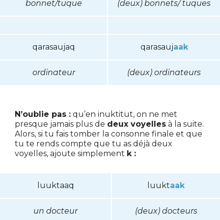
bonnet/tuque
(deux) bonnets/ tuques
qarasaujaq
qarasauj
aak
ordinateur
(deux) ordinateurs
N’oublie pas :
qu’en inuktitut, on ne met
presque jamais plus de
deux voyelles
à la suite.
Alors, si tu fais tomber la consonne finale et que
tu te rends compte que tu as déjà deux
voyelles, ajoute simplement
k :
luuktaaq
luukt
aak
un docteur
(deux) docteurs