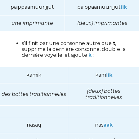
paippaamuurijjut
paippaamuurijjut
iik
une imprimante
(deux) imprimantes
s’il finit par une consonne autre que
t
,
supprime la dernière consonne, double la
dernière voyelle, et ajoute
k
:
kamik
kam
iik
(deux) bottes
des bottes traditionnelles
traditionnelles
nasaq
nas
aak