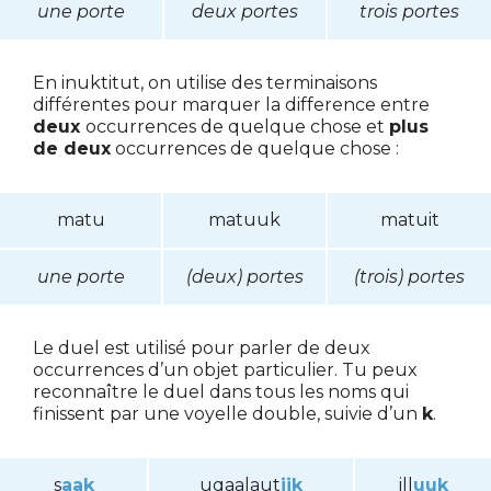
une porte
deux portes
trois portes
En inuktitut, on utilise des terminaisons
différentes pour marquer la difference entre
deux
occurrences de quelque chose et
plus
de deux
occurrences de quelque chose :
matu
matuuk
matuit
une porte
(deux) portes
(trois) portes
Le duel est utilisé pour parler de deux
occurrences d’un objet particulier. Tu peux
reconnaître le duel dans tous les noms qui
finissent par une voyelle double, suivie d’un
k
.
s
aak
uqaalaut
iik
ill
uuk