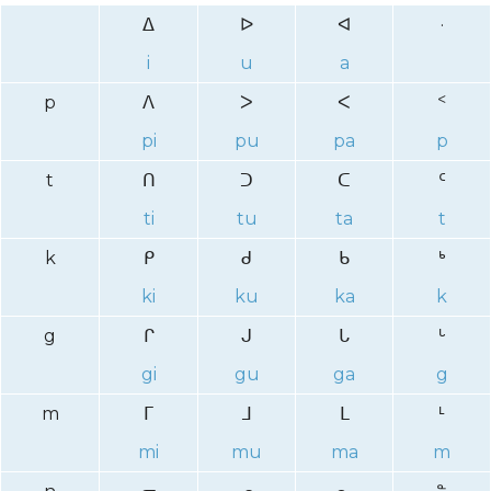
ᐃ
ᐅ
ᐊ
·
i
u
a
p
ᐱ
ᐳ
ᐸ
ᑉ
pi
pu
pa
p
t
ᑎ
ᑐ
ᑕ
ᑦ
ti
tu
ta
t
k
ᑭ
ᑯ
ᑲ
ᒃ
ki
ku
ka
k
g
ᒋ
ᒍ
ᒐ
ᒡ
gi
gu
ga
g
m
ᒥ
ᒧ
ᒪ
ᒻ
mi
mu
ma
m