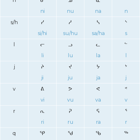
n
ᓂ
ᓄ
ᓇ
ᓐ
ni
nu
na
n
s/h
ᓯ
ᓱ
ᓴ
ᔅ
si/hi
su/hu
sa/ha
s
l
ᓕ
ᓗ
ᓚ
ᓪ
li
lu
la
l
j
ᔨ
ᔪ
ᔭ
ᔾ
ji
ju
ja
j
v
ᕕ
ᕗ
ᕙ
ᕝ
vi
vu
va
v
r
ᕆ
ᕈ
ᕋ
ᕐ
ri
ru
ra
r
q
ᕿ
ᖁ
ᖃ
ᖅ