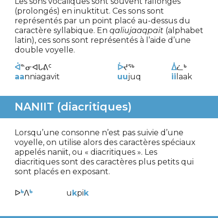
Les sons vocaliques sont souvent rallongés
(prolongés) en inuktitut. Ces sons sont
représentés par un point placé au-dessus du
caractère syllabique. En
qaliujaaqpait
(alphabet
latin), ces sons sont représentés à l’aide d’une
double voyelle.
ᐋ
ᓐᓂᐊᒐᕕᑦ
ᐆ
ᔪᖅ
ᐄ
ᓛᒃ
aa
nniagavit
uu
juq
ii
laak
NANIIT (diacritiques)
Lorsqu’une consonne n’est pas suivie d’une
voyelle, on utilise alors des caractères spéciaux
appelés naniit, ou « diacritiques ». Les
diacritiques sont des caractères plus petits qui
sont placés en exposant.
ᐅ
ᒃ
ᐱ
ᒃ
u
k
pi
k