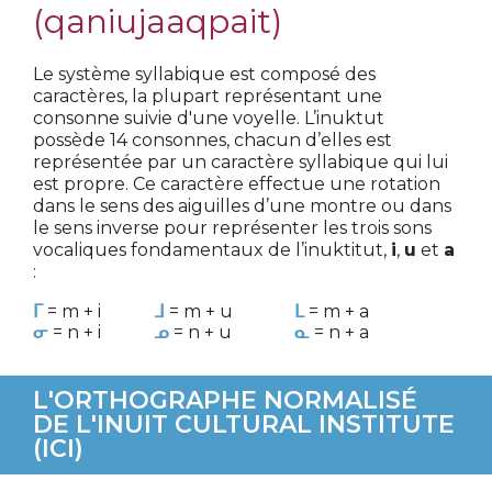
(qaniujaaqpait)
Le système syllabique est composé des
caractères, la plupart représentant une
consonne suivie d'une voyelle. L’inuktut
possède 14 consonnes, chacun d’elles est
représentée par un caractère syllabique qui lui
est propre. Ce caractère effectue une rotation
dans le sens des aiguilles d’une montre ou dans
le sens inverse pour représenter les trois sons
vocaliques fondamentaux de l’inuktitut,
i
,
u
et
a
:
ᒥ
= m + i
ᒧ
= m + u
ᒪ
= m + a
ᓂ
= n + i
ᓄ
= n + u
ᓇ
= n + a
L'ORTHOGRAPHE NORMALISÉ
DE L'INUIT CULTURAL INSTITUTE
(ICI)