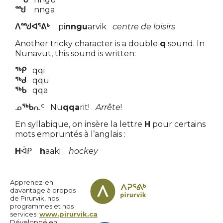
ᙳ
nnga
ᐱᙳᐊᕐᕕᒃ
pi
nngu
arvik
centre de loisirs
Another tricky character is a double
q
sound. In
Nunavut, this sound is written:
ᖅᑭ
qqi
ᖅᑯ
qqu
ᖅᑲ
qqa
ᓄ
ᖅᑲ
ᕆᑦ Nu
qqa
rit!
Arrête
!
En syllabique, on insère la lettre
H
pour certains
mots empruntés à l’anglais :
H
ᐋᑭ
h
aaki
hockey
Apprenez-en
davantage à propos
de Pirurvik, nos
programmes et nos
services:
www.pirurvik.ca
Développé en