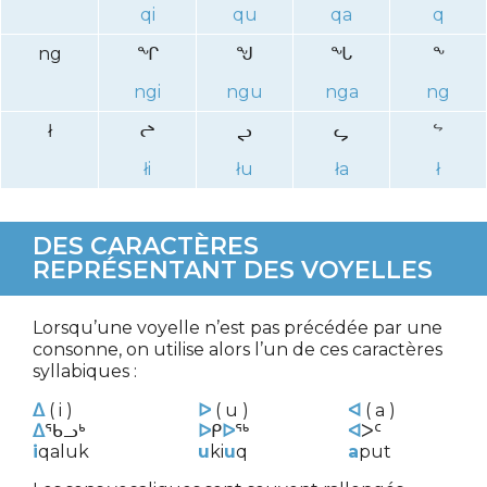
qi
qu
qa
q
ng
ᖏ
ᖑ
ᖓ
ᖕ
ngi
ngu
nga
ng
ł
ᖠ
ᖢ
ᖤ
ᖦ
łi
łu
ła
ł
DES CARACTÈRES
REPRÉSENTANT DES VOYELLES
Lorsqu’une voyelle n’est pas précédée par une
consonne, on utilise alors l’un de ces caractères
syllabiques :
ᐃ
( i )
ᐅ
( u )
ᐊ
( a )
ᐃ
ᖃᓗᒃ
ᐅ
ᑭ
ᐅ
ᖅ
ᐊ
ᐳᑦ
i
qaluk
u
ki
u
q
a
put