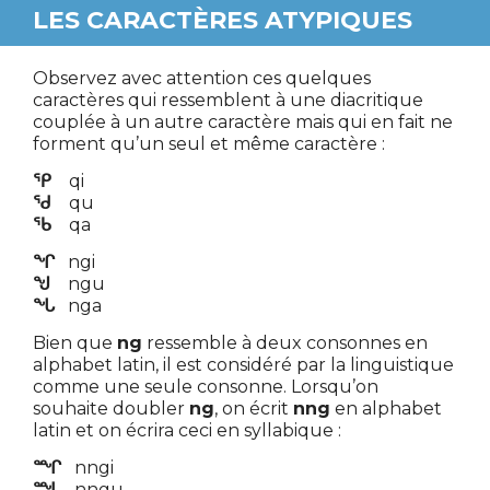
LES CARACTÈRES ATYPIQUES
Observez avec attention ces quelques
caractères qui ressemblent à une diacritique
couplée à un autre caractère mais qui en fait ne
forment qu’un seul et même caractère :
ᕿ
qi
ᖁ
qu
ᖃ
qa
ᖏ
ngi
ᖑ
ngu
ᖓ
nga
Bien que
ng
ressemble à deux consonnes en
alphabet latin, il est considéré par la linguistique
comme une seule consonne. Lorsqu’on
souhaite doubler
ng
, on écrit
nng
en alphabet
latin et on écrira ceci en syllabique :
ᙱ
nngi
ᙵ
nngu