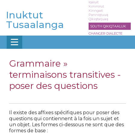
Aller
Iqaluit
Kimmirut
au
Kinngait
Inuktut
contenu
Panniqtuuq
Qikiqtarjuaq
principal
Tusaalanga
SOUTH QIKIQTAALUK
CHANGER DIALECTE
Grammaire »
terminaisons transitives -
poser des questions
Il existe des affixes spécifiques pour poser des
questions qui contiennent à la fois un sujet et
un objet. Les formes ci-dessous ne sont que des
formes de base :