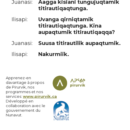
Juanasi:
Aagga kisiani tungujuqtamik
titirautiqaqtunga.
Ilisapi:
Uvanga qirniqtamik
titirautiqaqtunga. Kina
aupaqtumik titirautiqaqqa?
Juanasi:
Suusa titirautilik aupaqtumik.
Ilisapi:
Nakurmiik.
Apprenez-en
davantage à propos
de Pirurvik, nos
programmes et nos
services:
www.pirurvik.ca
Développé en
collaboration avec le
gouvernement du
Nunavut.