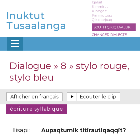
Aller
Iqaluit
Kimmirut
au
Kinngait
Inuktut
contenu
Panniqtuuq
Qikiqtarjuaq
principal
Tusaalanga
SOUTH QIKIQTAALUK
CHANGER DIALECTE
Dialogue » 8 » stylo rouge,
stylo bleu
Ilisapi:
Aupaqtumik titirautiqaqqit?