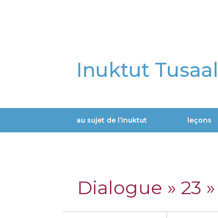
Aller
au
contenu
principal
Inuktut Tusaa
au sujet de l’inuktut
leçons
Main
navigation
Dialogue » 23 