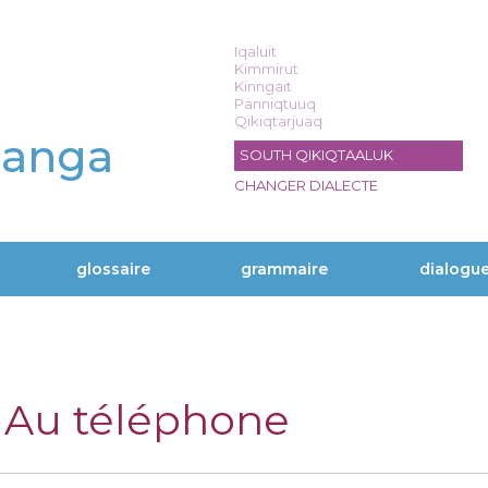
Iqaluit
Kimmirut
Kinngait
Panniqtuuq
Qikiqtarjuaq
langa
SOUTH QIKIQTAALUK
CHANGER DIALECTE
glossaire
grammaire
dialogu
» Au téléphone