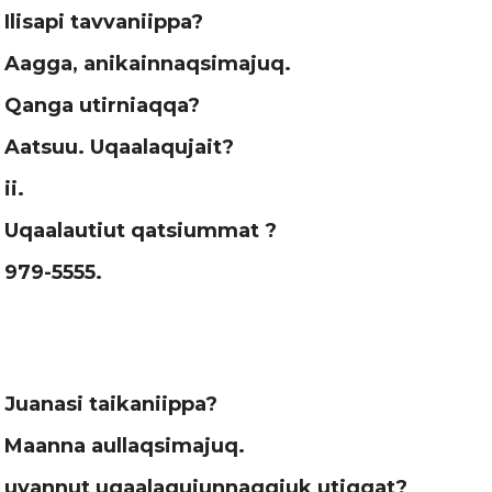
Ilisapi tavvaniippa?
Aagga, anikainnaqsimajuq.
Qanga utirniaqqa?
Aatsuu. Uqaalaqujait?
ii.
Uqaalautiut qatsiummat ?
979-5555.
Juanasi taikaniippa?
Maanna aullaqsimajuq.
uvannut uqaalaqujunnaqqiuk utiqqat?