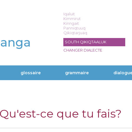
Iqaluit
Kimmirut
Kinngait
Panniqtuuq
Qikiqtarjuaq
langa
SOUTH QIKIQTAALUK
CHANGER DIALECTE
glossaire
grammaire
dialogu
 Qu'est-ce que tu fais?