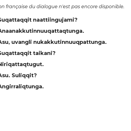
on française du dialogue n'est pas encore disponible.
Suqattaqqit naattiingujami?
Anaanakkutinnuuqattaqtunga.
Asu, uvangli nukakkutinnuuqpattunga.
Suqattaqqit taikani?
Niriqattaqtugut.
Asu. Suliqqit?
Angirraliqtunga.