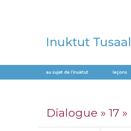
Aller
au
contenu
principal
Inuktut Tusaa
au sujet de l’inuktut
leçons
Main
navigation
Dialogue » 17 »