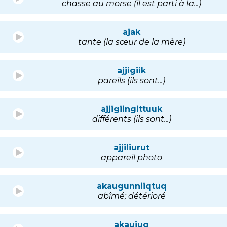
chasse au morse (il est parti à la...)
ajak
tante (la sœur de la mère)
ajjigiik
pareils (ils sont...)
ajjigiingittuuk
différents (ils sont...)
ajjiliurut
appareil photo
akaugunniiqtuq
abîmé; détérioré
akaujuq