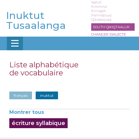
Aller
Iqaluit
Kimmirut
au
Kinngait
Inuktut
contenu
Panniqtuuq
Qikiqtarjuaq
principal
Tusaalanga
SOUTH QIKIQTAALUK
CHANGER DIALECTE
Liste alphabétique
de vocabulaire
français
inuktut
Montrer tous
écriture syllabique