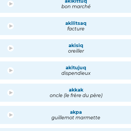
akikittuq
bon marché
akilitsaq
facture
akisiq
oreiller
akitujuq
dispendieux
akkak
oncle (le frère du père)
akpa
guillemot marmette