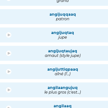
grand
angijuqqaaq
patron
angijuqtaq
jupe
angijuqtaujaq
amaut (style jupe)
angijuttiqpaaq
aîné (l'...)
angilaangujuq
le plus gros (c'est...)
angilaaq