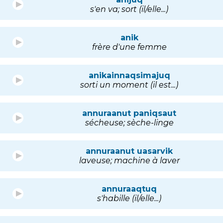
s'en va; sort (il/elle...)
anik
frère d'une femme
anikainnaqsimajuq
sorti un moment (il est...)
annuraanut paniqsaut
sécheuse; sèche-linge
annuraanut uasarvik
laveuse; machine à laver
annuraaqtuq
s'habille (il/elle...)