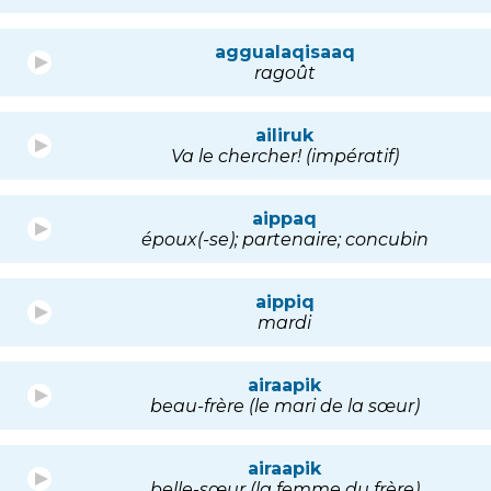
aggualaqisaaq
ragoût
ailiruk
Va le chercher! (impératif)
aippaq
époux(-se); partenaire; concubin
aippiq
mardi
airaapik
beau-frère (le mari de la sœur)
airaapik
belle-sœur (la femme du frère)