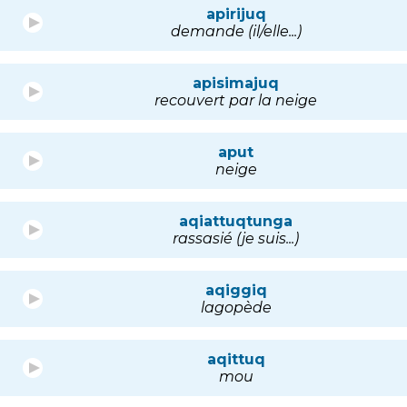
apirijuq
demande (il/elle...)
apisimajuq
recouvert par la neige
aput
neige
aqiattuqtunga
rassasié (je suis...)
aqiggiq
lagopède
aqittuq
mou