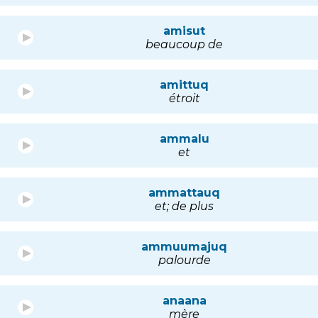
amisut
beaucoup de
amittuq
étroit
ammalu
et
ammattauq
et; de plus
ammuumajuq
palourde
anaana
mère