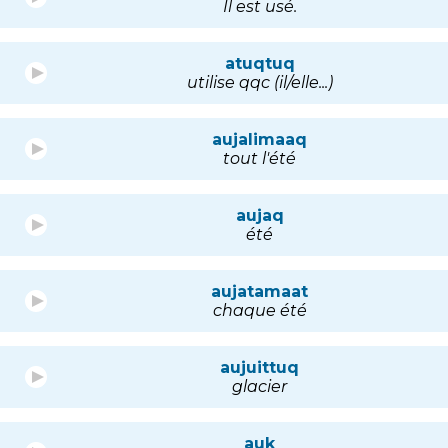
Il est usé.
atuqtuq
utilise qqc (il/elle...)
aujalimaaq
tout l'été
aujaq
été
aujatamaat
chaque été
aujuittuq
glacier
auk