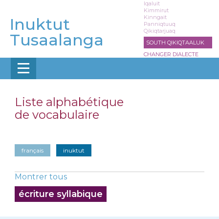
Aller
Iqaluit
Kimmirut
au
Kinngait
Inuktut
contenu
Panniqtuuq
Qikiqtarjuaq
principal
Tusaalanga
SOUTH QIKIQTAALUK
CHANGER DIALECTE
Liste alphabétique
de vocabulaire
français
inuktut
Montrer tous
écriture syllabique