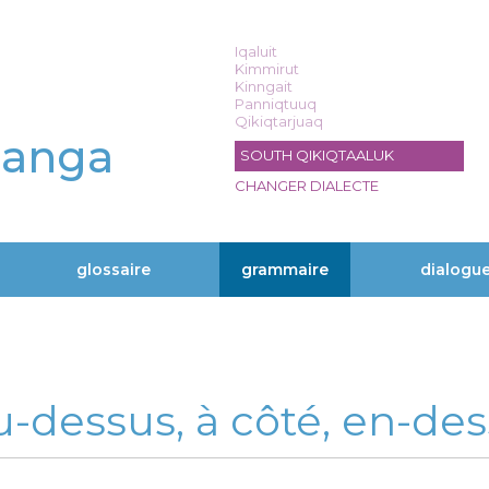
Iqaluit
Kimmirut
Kinngait
Panniqtuuq
Qikiqtarjuaq
langa
SOUTH QIKIQTAALUK
CHANGER DIALECTE
glossaire
grammaire
dialogu
u-dessus, à côté, en-dess