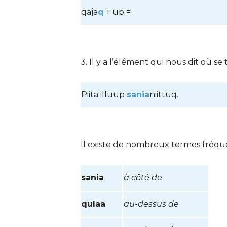
qaja
q
+ up =
3. Il y a l’élément qui nous dit où se 
Piita illuup
sania
niittuq.
Il existe de nombreux termes fréquent
sania
à côté de
qulaa
au-dessus de