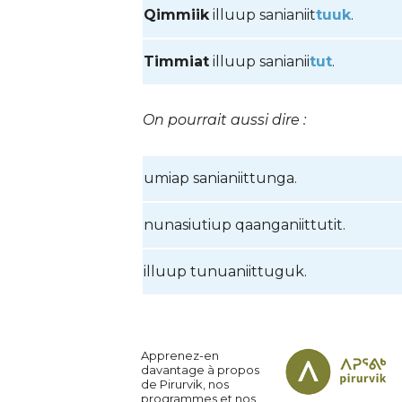
Qimmiik
illuup sanianiit
tuuk
.
Timmiat
illuup sanianii
tut
.
On pourrait aussi dire :
umiap sania
niittunga.
nunasiutiup qaang
aniittutit.
illuup tunuani
ittuguk.
Apprenez-en
davantage à propos
de Pirurvik, nos
programmes et nos