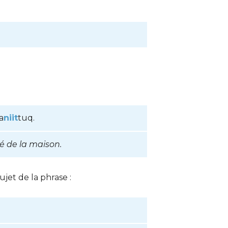
a
niit
tuq.
té de la maison.
ujet de la phrase :