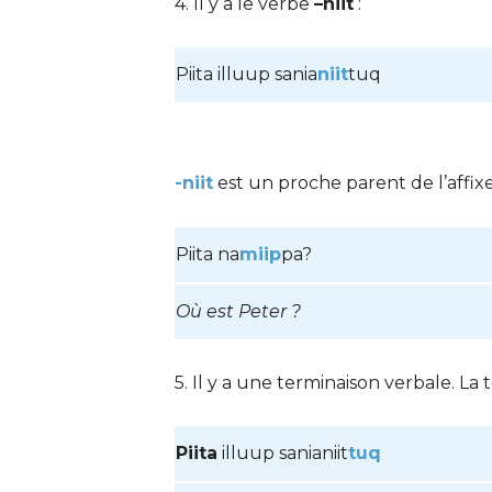
4. Il y a le verbe
–niit
:
Piita illuup sania
niit
tuq
-niit
est un proche parent de l’affix
Piita na
miip
pa?
Où est Peter ?
5. Il y a une terminaison verbale. La
Piita
illuup sanianiit
tuq