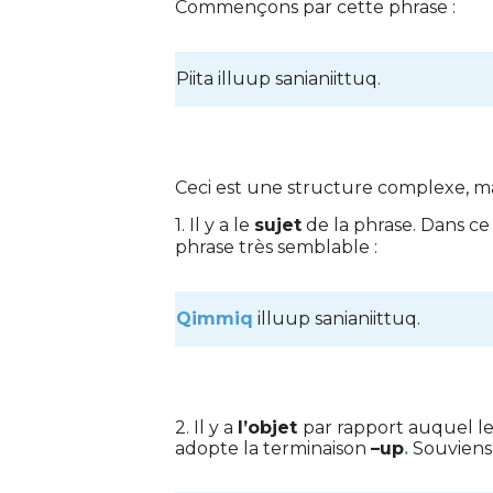
Commençons par cette phrase :
Piita illuup sanianiittuq.
Ceci est une structure complexe, mai
1. Il y a le
sujet
de la phrase. Dans ce 
phrase très semblable :
Qimmiq
illuup sanianiittuq.
2. Il y a
l’objet
par rapport auquel le 
adopte la terminaison
–up
.
Souviens