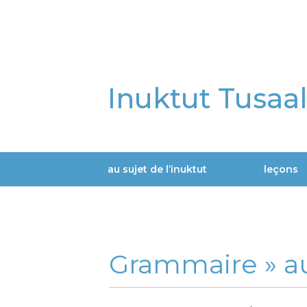
Aller
au
contenu
principal
Inuktut Tusaa
au sujet de l’inuktut
leçons
Main
navigation
Grammaire »
a