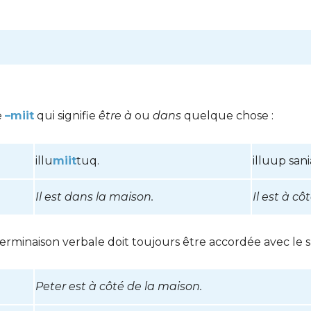
e
–miit
qui signifie
être à
ou
dans
quelque chose :
illu
miit
tuq.
illuup sani
Il est dans la maison.
Il est à cô
 terminaison verbale doit toujours être accordée avec le s
Peter est à côté de la maison.