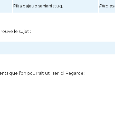
Piita qajaup sanianiittuq.
Piita e
trouve le sujet :
s que l’on pourrait utiliser ici. Regarde :