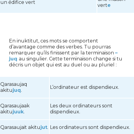
un édifice vert
vert
e
En inuktitut, ces mots se comportent
d’avantage comme des verbes. Tu pourras
remarquer qu’ils finissent par la terminaison
–
juq
au singulier. Cette terminaison change si tu
décris un objet qui est au duel ou au pluriel :
Qarasaujaq
L’ordinateur est dispendieux.
akitu
juq
.
Qarasaujaak
Les deux ordinateurs sont
akitu
juuk
.
dispendieux.
Qarasaujait akitu
jut
.
Les ordinateurs sont dispendieux.