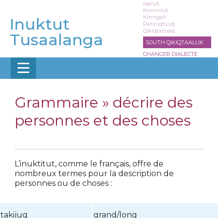
Aller
Iqaluit
Kimmirut
au
Kinngait
Inuktut
contenu
Panniqtuuq
Qikiqtarjuaq
principal
Tusaalanga
SOUTH QIKIQTAALUK
CHANGER DIALECTE
Grammaire »
décrire des
personnes et des choses
L’inuktitut, comme le français, offre de
nombreux termes pour la description de
personnes ou de choses :
takijuq
grand/long