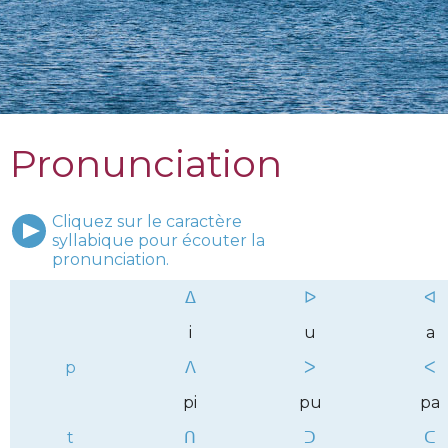
Pronunciation
Cliquez sur le caractère
syllabique pour écouter la
pronunciation.
ᐃ
ᐅ
ᐊ
i
u
a
p
ᐱ
ᐳ
ᐸ
pi
pu
pa
t
ᑎ
ᑐ
ᑕ