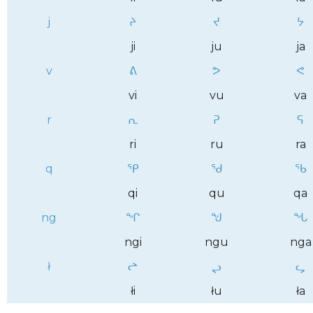
j
ᔨ
ᔪ
ᔭ
ji
ju
ja
v
ᕕ
ᕗ
ᕙ
vi
vu
va
r
ᕆ
ᕈ
ᕋ
ri
ru
ra
q
ᕿ
ᖁ
ᖃ
qi
qu
qa
ng
ᖏ
ᖑ
ᖓ
ngi
ngu
nga
ł
ᖠ
ᖢ
ᖤ
łi
łu
ła