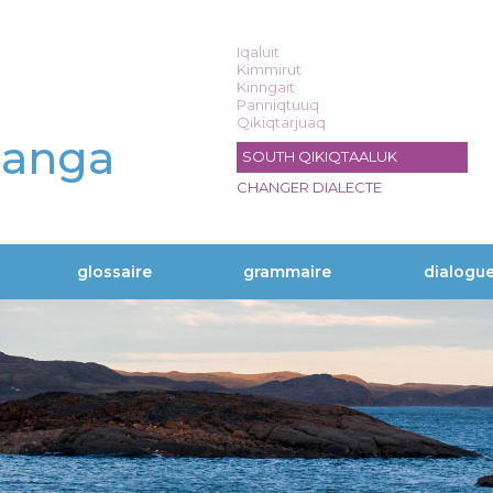
Iqaluit
Kimmirut
Kinngait
Panniqtuuq
Qikiqtarjuaq
langa
SOUTH QIKIQTAALUK
CHANGER DIALECTE
glossaire
grammaire
dialogu