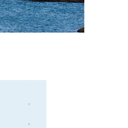
·
ᑉ
ᑦ