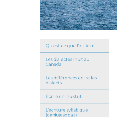
Qu’est-ce que l’inuktut
About Menu
Les dialectes Inuit au
Canada
Les différences entre les
dialects
Écrire en inuktut
L’écriture syllabique
(qaniujaaqpait)