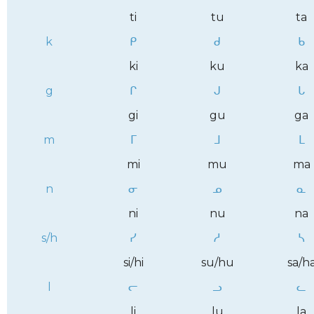
ti
tu
ta
k
ᑭ
ᑯ
ᑲ
ki
ku
ka
g
ᒋ
ᒍ
ᒐ
gi
gu
ga
m
ᒥ
ᒧ
ᒪ
mi
mu
ma
n
ᓂ
ᓄ
ᓇ
ni
nu
na
s/h
ᓯ
ᓱ
ᓴ
si/hi
su/hu
sa/h
l
ᓕ
ᓗ
ᓚ
li
lu
la