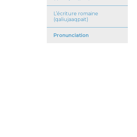
L’écriture romaine
(qaliujaaqpait)
Pronunciation