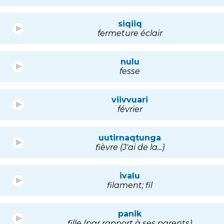
siqiiq
fermeture éclair
nulu
fesse
viivvuari
février
uutirnaqtunga
fièvre (J'ai de la...)
ivalu
filament; fil
panik
fille (par rapport à ses parents)