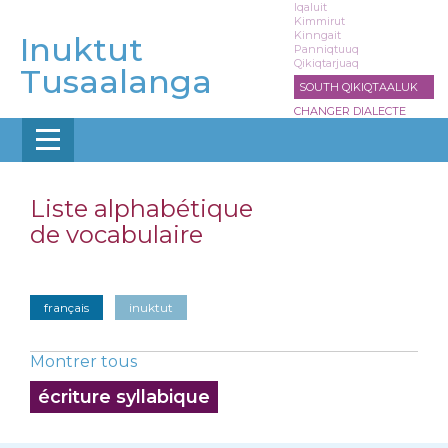
Aller
Iqaluit
Kimmirut
au
Kinngait
Inuktut
contenu
Panniqtuuq
Qikiqtarjuaq
principal
Tusaalanga
SOUTH QIKIQTAALUK
CHANGER DIALECTE
Liste alphabétique
de vocabulaire
français
inuktut
Montrer tous
écriture syllabique