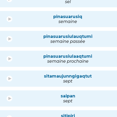
sel
pinasuarusiq
semaine
pinasuarusiulauqtumi
semaine passée
pinasuarusiulaaqtumi
semaine prochaine
sitamaujunngigaqtut
sept
saipan
sept
sitipiri