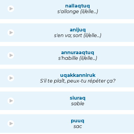
nallaqtuq
s'allonge (il/elle...)
anijuq
s'en va; sort (il/elle...)
annuraaqtuq
s'habille (il/elle...)
uqakkanniruk
S'il te plaît, peux-tu répéter ça?
siuraq
sable
puuq
sac