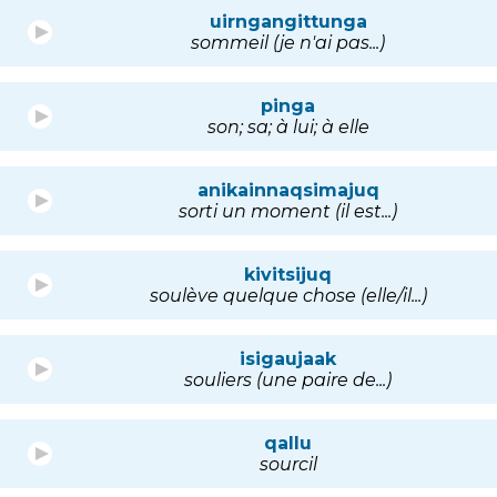
uirngangittunga
sommeil (je n'ai pas...)
pinga
son; sa; à lui; à elle
anikainnaqsimajuq
sorti un moment (il est...)
kivitsijuq
soulève quelque chose (elle/il...)
isigaujaak
souliers (une paire de...)
qallu
sourcil