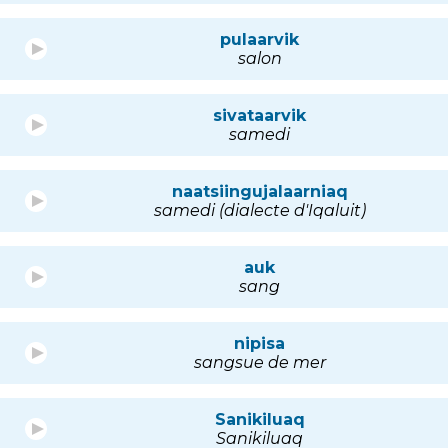
pulaarvik
salon
sivataarvik
samedi
naatsiingujalaarniaq
samedi (dialecte d'Iqaluit)
auk
sang
nipisa
sangsue de mer
Sanikiluaq
Sanikiluaq