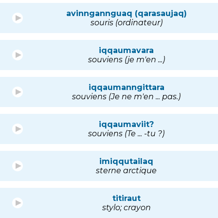
avinngannguaq (qarasaujaq)
souris (ordinateur)
iqqaumavara
souviens (je m'en ...)
iqqaumanngittara
souviens (Je ne m'en ... pas.)
iqqaumaviit?
souviens (Te ... -tu ?)
imiqqutailaq
sterne arctique
titiraut
stylo; crayon