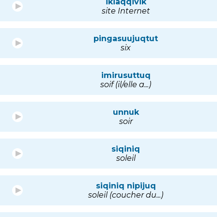
ikiaqqivik
site Internet
pingasuujuqtut
six
imirusuttuq
soif (il/elle a...)
unnuk
soir
siqiniq
soleil
siqiniq nipijuq
soleil (coucher du...)