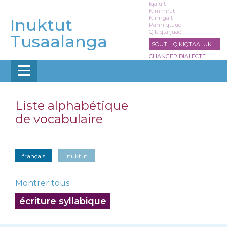
Aller
Iqaluit
Kimmirut
au
Kinngait
Inuktut
contenu
Panniqtuuq
Qikiqtarjuaq
principal
Tusaalanga
SOUTH QIKIQTAALUK
CHANGER DIALECTE
Liste alphabétique
de vocabulaire
français
inuktut
Montrer tous
écriture syllabique