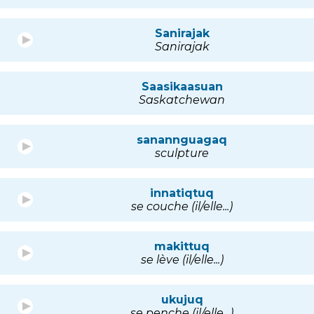
Sanirajak
Sanirajak
Saasikaasuan
Saskatchewan
sanannguagaq
sculpture
innatiqtuq
se couche (il/elle...)
makittuq
se lève (il/elle...)
ukujuq
se penche (il/elle...)