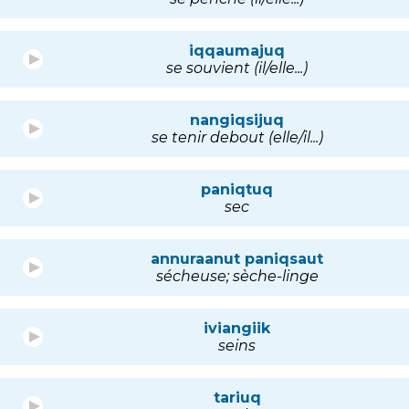
iqqaumajuq
se souvient (il/elle...)
nangiqsijuq
se tenir debout (elle/il...)
paniqtuq
sec
annuraanut paniqsaut
sécheuse; sèche-linge
iviangiik
seins
tariuq