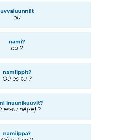
uvvaluunniit
ou
nami?
où ?
namiippit?
Où es-tu ?
i inuunikuuvit?
 es-tu né(-e) ?
namiippa?