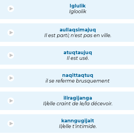
Iglulik
Igloolik
aullaqsimajuq
Il est parti; n'est pas en ville.
atuqtaujuq
Il est usé.
naqittaqtuq
il se referme brusquement
iliragijanga
Il/elle craint de le/la décevoir.
kanngugijait
Il/elle t'intimide.