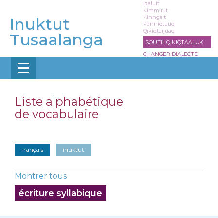
Aller
Iqaluit
Kimmirut
au
Kinngait
Inuktut
contenu
Panniqtuuq
Qikiqtarjuaq
principal
Tusaalanga
SOUTH QIKIQTAALUK
CHANGER DIALECTE
Liste alphabétique
de vocabulaire
français
inuktut
Montrer tous
écriture syllabique