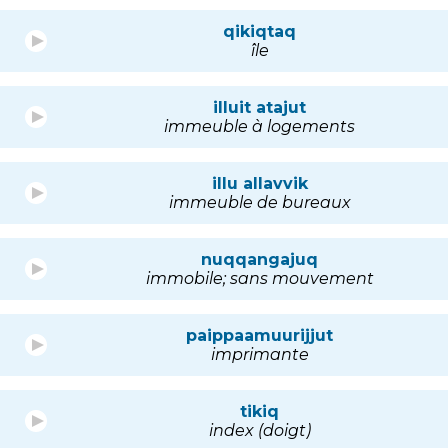
qikiqtaq
île
illuit atajut
immeuble à logements
illu allavvik
immeuble de bureaux
nuqqangajuq
immobile; sans mouvement
paippaamuurijjut
imprimante
tikiq
index (doigt)