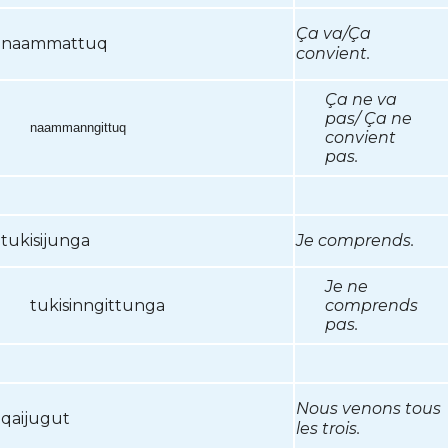
Ça va/Ça
naammattuq
convient.
Ça ne va
pas/ Ça ne
naammanngittuq
convient
pas.
tukisijunga
Je comprends.
Je ne
t
ukisinngittunga
comprends
pas.
Nous venons tous
qaijugut
les trois.