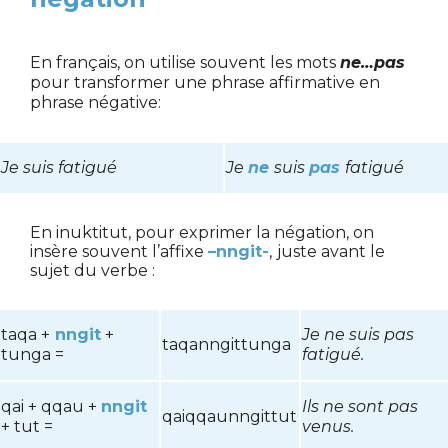
En français, on utilise souvent les mots
ne…pas
pour transformer une phrase affirmative en
phrase négative:
Je suis fatigué
Je
ne
suis
pas
fatigué
En inuktitut, pour exprimer la négation, on
insère souvent l’affixe
–nngit-
,
juste avant le
sujet du verbe :
taqa +
nngit
+
Je ne suis pas
taqanngittunga
tunga =
fatigué.
qai + qqau +
nngit
Ils ne sont pas
qaiqqaunngittut
+ tut =
venus.