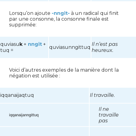
Lorsqu’on ajoute
-nngit-
à un radical qui finit
par une consonne, la consonne finale est
supprimée:
quviasu
k
+
nngit
+
Il n’est pas
quviasunngittuq
tuq =
heureux.
Voici d’autres exemples de la manière dont la
négation est utilisée :
iqqanaijaqtuq
Il travaille.
Il ne
travaille
iqqanaijanngittuq
pas