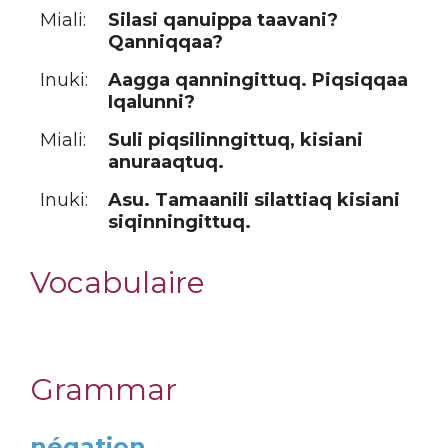
Miali:
Silasi qanuippa taavani?
Qanniqqaa?
Inuki:
Aagga qanningittuq. Piqsiqqaa
Iqalunni?
Miali:
Suli piqsilinngittuq, kisiani
anuraaqtuq.
Inuki:
Asu. Tamaanili silattiaq kisiani
siqinningittuq.
Vocabulaire
Grammar
négation