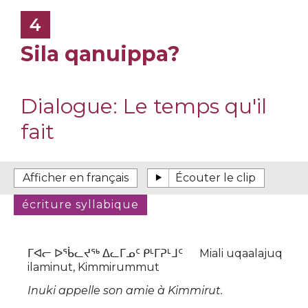
4
Sila qanuippa?
Dialogue:
Le temps qu'il
fait
ᒥᐊᓕ ᐅᖄᓚᔪᖅ ᐃᓚᒥᓄᑦ ᑭᒻᒥᕈᒻᒧᑦ Miali uqaalajuq
ilaminut, Kimmirummut
Inuki appelle son amie à Kimmirut.