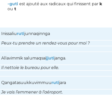
-guti
est ajouté aux radicaux qui finissent par
k
ou
t
Inissaliu
ruti
junnaqinnga
Peux-tu prendre un rendez-vous pour moi ?
Allavimmik salumaqsai
jjuti
janga.
Il nettoie le bureau pour elle.
Qangatasuukkuvimmuu
ruti
jara
Je vais l’emmener à l’aéroport.