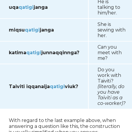
He is
uqa
qatigi
janga
talking to
him/her.
She is
miqsu
qatigi
janga
sewing with
her.
Can you
katima
qatigi
junnaqqinnga?
meet with
me?
Do you
work with
Taiviti?
Taiviti iqqanaija
qatigi
viuk?
(literally, do
you have
Taiviti as a
co-worker)?
With regard to the last example above, when
answering a question like this, the construction