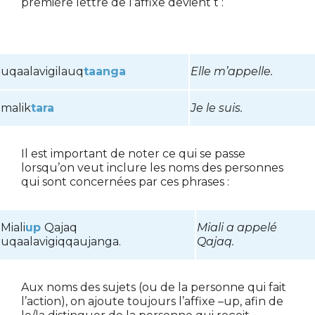
première lettre de l’affixe devient t :
uqaalavigilauq
taanga
Elle m’appelle.
malik
tara
Je le suis.
Il est important de noter ce qui se passe
lorsqu’on veut inclure les noms des personnes
qui sont concernées par ces phrases :
Miali
up
Qajaq
Miali a appelé
uqaalavigiqqaujanga.
Qajaq.
Aux noms des sujets (ou de la personne qui fait
l’action), on ajoute toujours l’affixe –up, afin de