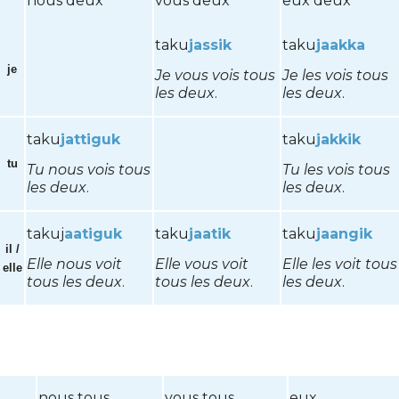
nous deux
vous deux
eux deux
taku
jassik
taku
jaakka
je
Je vous vois tous
Je les vois tous
les deux
.
les deux
.
taku
jattiguk
taku
jakkik
tu
Tu nous vois tous
Tu les vois tous
les deux
.
les deux
.
takuj
aatiguk
taku
jaatik
taku
jaangik
il /
Elle nous voit
Elle vous voit
Elle les voit tous
elle
tous les deux
.
tous les deux
.
les deux
.
nous tous
vous tous
eux