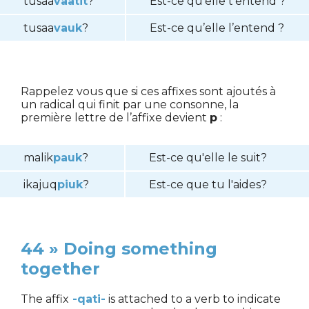
tusaa
vaatit
?
Est-ce qu’elle t’entend ?
tusaa
vauk
?
Est-ce qu’elle l’entend ?
Rappelez vous que si ces affixes sont ajoutés à
un radical qui finit par une consonne, la
première lettre de l’affixe devient
p
:
malik
pauk
?
Est-ce qu'elle le suit?
ikajuq
piuk
?
Est-ce que tu l'aides?
44 » Doing something
together
The affix
-qati-
is attached to a verb to indicate