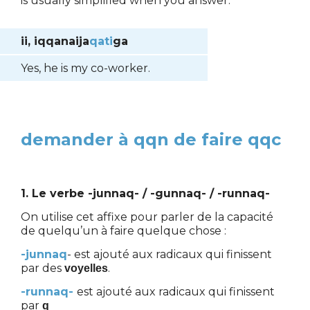
is usually simplified when you answer:
ii, iqqanaija
qati
ga
Yes, he is my co-worker.
demander à qqn de faire qqc
1. Le verbe -junnaq- / -gunnaq- / -runnaq-
On utilise cet affixe pour parler de la capacité
de quelqu’un à faire quelque chose :
-junnaq
- est ajouté aux radicaux qui finissent
par des
.
voyelles
-runnaq-
est ajouté aux radicaux qui finissent
par
q