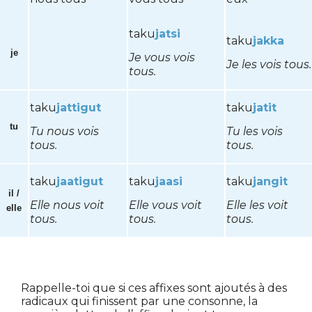
taku
jatsi
taku
jakka
je
Je vous vois
Je les vois tous.
tous.
taku
jattigut
taku
jatit
tu
Tu nous vois
Tu les vois
tous.
tous.
taku
jaatigut
taku
jaasi
taku
jangit
il /
Elle nous voit
Elle vous voit
Elle les voit
elle
tous.
tous.
tous.
Rappelle-toi que si ces affixes sont ajoutés à des
radicaux qui finissent par une consonne, la