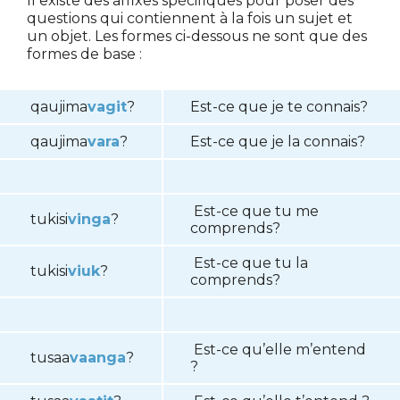
Il existe des affixes spécifiques pour poser des
questions qui contiennent à la fois un sujet et
un objet. Les formes ci-dessous ne sont que des
formes de base :
qaujima
vagit
?
Est-ce que je te connais?
qaujima
vara
?
Est-ce que je la connais?
Est-ce que tu me
tukisi
vinga
?
comprends?
Est-ce que tu la
tukisi
viuk
?
comprends?
Est-ce qu’elle m’entend
tusaa
vaanga
?
?