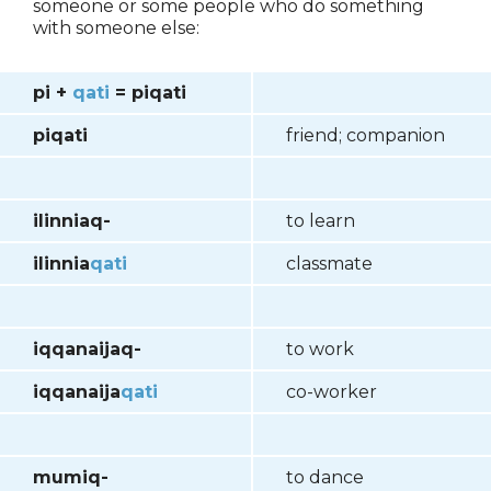
someone or some people who do something
with someone else:
pi +
qati
= piqati
piqati
friend; companion
ilinniaq-
to learn
ilinnia
qati
classmate
iqqanaijaq-
to work
iqqanaija
qati
co-worker
mumiq-
to dance