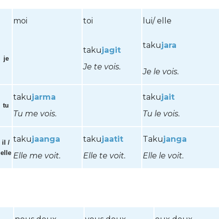
moi
toi
lui/ elle
taku
jara
taku
jagit
je
Je te vois.
Je le vois
.
taku
jarma
taku
jait
tu
Tu me vois.
Tu le vois.
taku
jaanga
taku
jaatit
Taku
janga
il /
elle
Elle me voit.
Elle te voit.
Elle le voit.