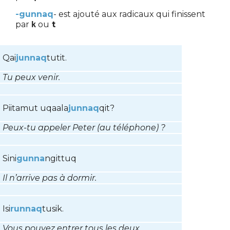
-gunnaq
- est ajouté aux radicaux qui finissent
par
ou
t
k
Qai
junnaq
tutit.
Tu peux venir
.
Piitamut uqaala
junnaq
qit?
Peux-tu appeler Peter (au téléphone) ?
Sini
gunna
ngittuq
Il n’arrive pas à dormir.
Isi
runnaq
tusik.
Vous pouvez entrer tous les deux.