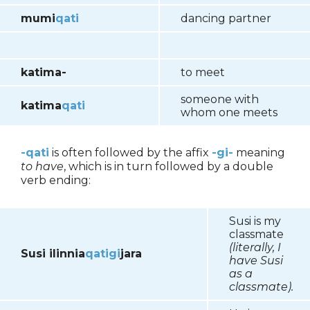
mumi
qati
dancing partner
katima-
to meet
someone with
katima
qati
whom one meets
-qati
is often followed by the affix
-gi-
meaning
to have
, which is in turn followed by a double
verb ending:
Susi is my
classmate
(literally, I
Susi ilinnia
qatigi
jara
have Susi
as a
classmate).