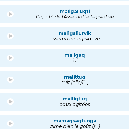
maligaliuqti
Député de l'Assemblée legislative
maligaliurvik
assemblée legislative
maligaq
loi
malittuq
suit (elle/il...)
malliqtuq
eaux agitées
mamaqsaqtunga
aime bien le goût (j’...)