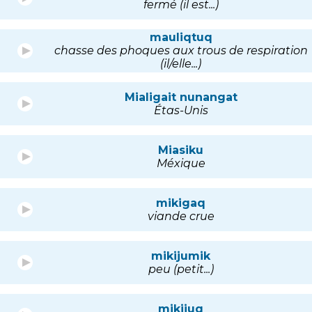
fermé (il est...)
mauliqtuq
chasse des phoques aux trous de respiration
(il/elle...)
Mialigait nunangat
Étas-Unis
Miasiku
Méxique
mikigaq
viande crue
mikijumik
peu (petit...)
mikijuq