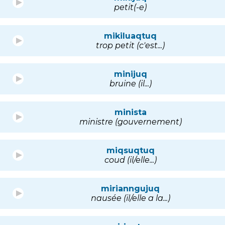
petit(-e)
mikiluaqtuq
trop petit (c'est...)
minijuq
bruine (il...)
minista
ministre (gouvernement)
miqsuqtuq
coud (il/elle...)
mirianngujuq
nausée (il/elle a la...)