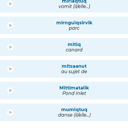
miriaqtuq
vomit (il/elle...)
mirnguiqsirvik
parc
mitiq
canard
mitsaanut
au sujet de
Mittimatalik
Pond Inlet
mumiqtuq
danse (il/elle...)