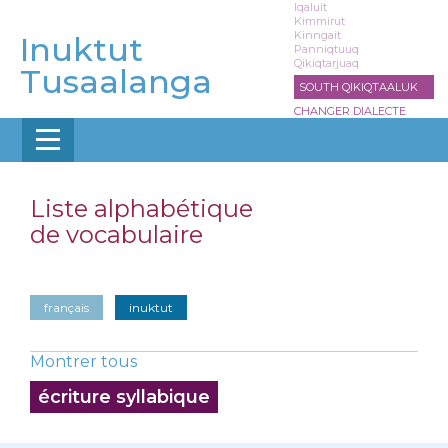
Aller
Iqaluit
Kimmirut
au
Kinngait
Inuktut
contenu
Panniqtuuq
Qikiqtarjuaq
principal
Tusaalanga
SOUTH QIKIQTAALUK
CHANGER DIALECTE
Liste alphabétique
de vocabulaire
français
inuktut
Montrer tous
écriture syllabique