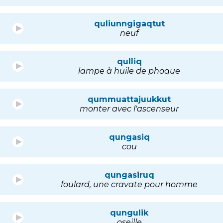
quliunngigaqtut
neuf
qulliq
lampe à huile de phoque
qummuattajuukkut
monter avec l'ascenseur
qungasiq
cou
qungasiruq
foulard, une cravate pour homme
qungulik
oseille