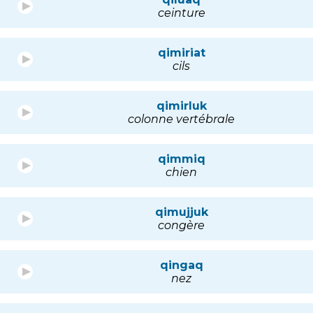
ceinture
qimiriat
cils
qimirluk
colonne vertébrale
qimmiq
chien
qimujjuk
congère
qingaq
nez