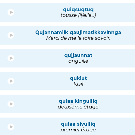
quiqsuqtuq
tousse (il/elle...)
Qujannamiik qaujimatikkavinnga
Merci de me le faire savoir.
qujjaunnat
anguille
qukiut
fusil
qulaa kingulliq
deuxième étage
qulaa sivulliq
premier étage