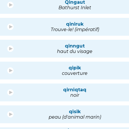
Qingaut
Bathurst Inlet
qiniruk
Trouve-le! (impératif)
qinngut
haut du visage
qipik
couverture
qirniqtaq
noir
qisik
peau (d'animal marin)