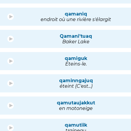
qamaniq
endroit où une rivière s'élargit
Qamani’tuaq
Baker Lake
qamiguk
Éteins-le.
qaminngajuq
éteint (C'est...)
qamutaujakkut
en motoneige
qamutiik
traineau