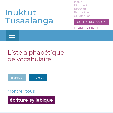
Aller
Iqaluit
Kimmirut
au
Kinngait
Inuktut
contenu
Panniqtuuq
Qikiqtarjuaq
principal
Tusaalanga
SOUTH QIKIQTAALUK
CHANGER DIALECTE
Liste alphabétique
de vocabulaire
français
inuktut
Montrer tous
écriture syllabique