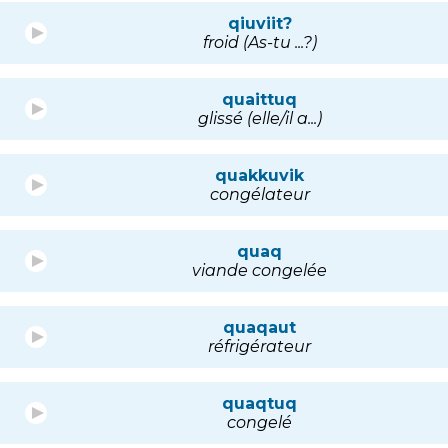
qiuviit?
froid (As-tu ...?)
quaittuq
glissé (elle/il a...)
quakkuvik
congélateur
quaq
viande congelée
quaqaut
réfrigérateur
quaqtuq
congelé