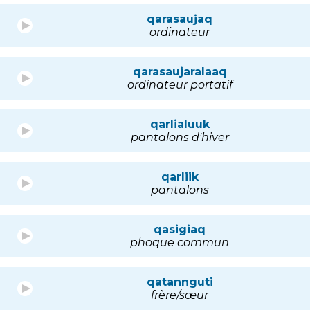
qarasaujaq
ordinateur
qarasaujaralaaq
ordinateur portatif
qarlialuuk
pantalons d'hiver
qarliik
pantalons
qasigiaq
phoque commun
qatannguti
frère/sœur