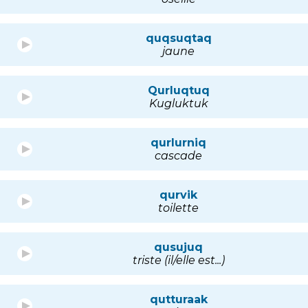
quqsuqtaq
jaune
Qurluqtuq
Kugluktuk
qurlurniq
cascade
qurvik
toilette
qusujuq
triste (il/elle est...)
qutturaak