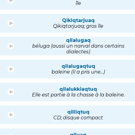
île
Qikiqtarjuaq
Qikiqtarjuaq; gros île
qilalugaq
béluga (aussi un narval dans certains
dialectes)
qilalugaqtuq
baleine (Il a pris une...)
qilalukkiaqtuq
Elle est partie à la chasse à la baleine.
qilliqtuq
CD; disque compact
qiluaq