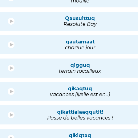
mouillé
Qausuittuq
Resolute Bay
qautamaat
chaque jour
qigguq
terrain rocailleux
qikaqtuq
vacances (il/elle est en...)
qikattialaaqqutit!
Passe de belles vacances !
qikiqtaq