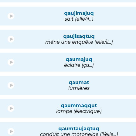
qaujimajuq
sait (elle/il...)
qaujisaqtuq
mène une enquête (elle/il...)
qaumajuq
éclaire (ça...)
qaumat
lumières
qaummaqqut
lampe (électrique)
qaumtaujaqtuq
conduit une motoneige (il/elle...)