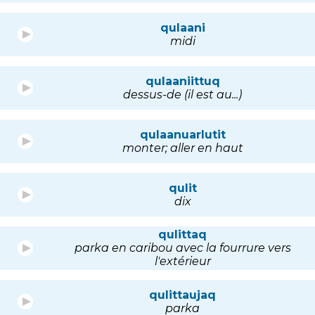
qulaani
midi
qulaaniittuq
dessus-de (il est au...)
qulaanuarlutit
monter; aller en haut
qulit
dix
qulittaq
parka en caribou avec la fourrure vers
l'extérieur
qulittaujaq
parka