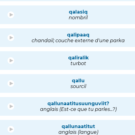
qalasiq
nombril
qalipaaq
chandail; couche externe d'une parka
qaliralik
turbot
qallu
sourcil
qallunaatitusuunguviit?
anglais (Est-ce que tu parles...?)
qallunaatitut
anglais (langue)