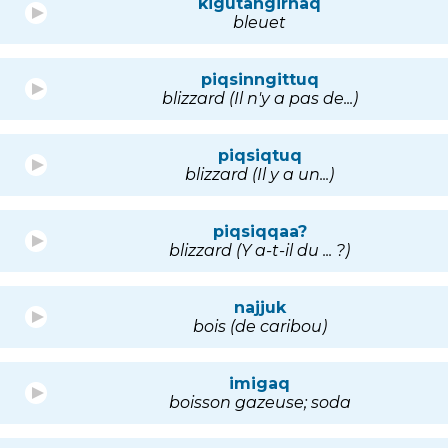
kigutangirnaq
bleuet
piqsinngittuq
blizzard (Il n'y a pas de...)
piqsiqtuq
blizzard (Il y a un...)
piqsiqqaa?
blizzard (Y a-t-il du ... ?)
najjuk
bois (de caribou)
imigaq
boisson gazeuse; soda