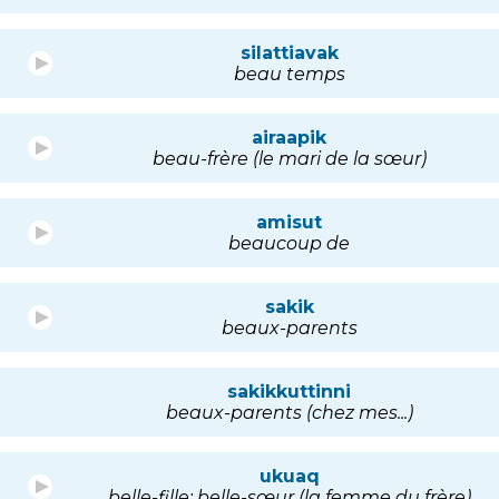
silattiavak
beau temps
airaapik
beau-frère (le mari de la sœur)
amisut
beaucoup de
sakik
beaux-parents
sakikkuttinni
beaux-parents (chez mes...)
ukuaq
belle-fille; belle-sœur (la femme du frère)