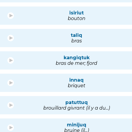
isiriut
bouton
taliq
bras
kangiqtuk
bras de mer; fjord
innaq
briquet
patuttuq
brouillard givrant (il y a du...)
minijuq
bruine (il...)