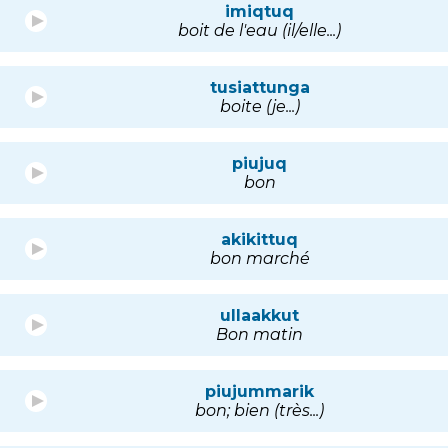
imiqtuq
boit de l'eau (il/elle...)
tusiattunga
boite (je...)
piujuq
bon
akikittuq
bon marché
ullaakkut
Bon matin
piujummarik
bon; bien (très...)