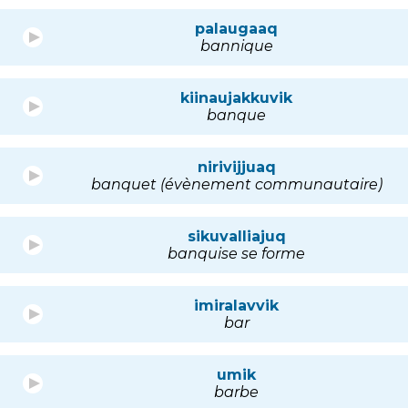
palaugaaq
bannique
kiinaujakkuvik
banque
nirivijjuaq
banquet (évènement communautaire)
sikuvalliajuq
banquise se forme
imiralavvik
bar
umik
barbe