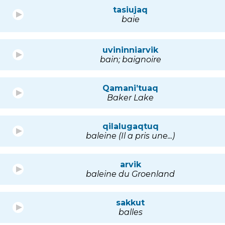
tasiujaq
baie
uvininniarvik
bain; baignoire
Qamani’tuaq
Baker Lake
qilalugaqtuq
baleine (Il a pris une...)
arvik
baleine du Groenland
sakkut
balles