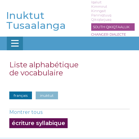
Aller
Iqaluit
Kimmirut
au
Kinngait
Inuktut
contenu
Panniqtuuq
Qikiqtarjuaq
principal
Tusaalanga
SOUTH QIKIQTAALUK
CHANGER DIALECTE
Liste alphabétique
de vocabulaire
français
inuktut
Montrer tous
écriture syllabique