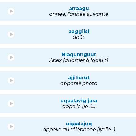
arraagu
année; l'année suivante
aaggiisi
août
Niaqunnguut
Apex (quartier à Iqaluit)
ajjiliurut
appareil photo
uqaalavigijara
appelle (je l'...)
uqaalajuq
appelle au téléphone (il/elle...)