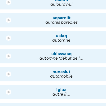
aujourd'hui
aqsarniit
aurores boréales
ukiaq
automne
ukiassaaq
automne (début de l'...)
nunasiut
automobile
iglua
autre (l’...)