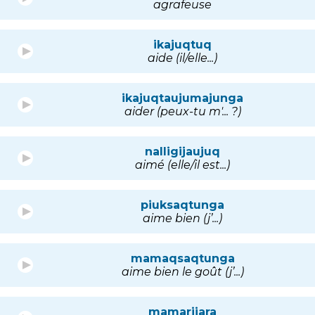
agrafeuse
ikajuqtuq
aide (il/elle...)
ikajuqtaujumajunga
aider (peux-tu m'... ?)
nalligijaujuq
aimé (elle/il est...)
piuksaqtunga
aime bien (j’...)
mamaqsaqtunga
aime bien le goût (j’...)
mamarijara