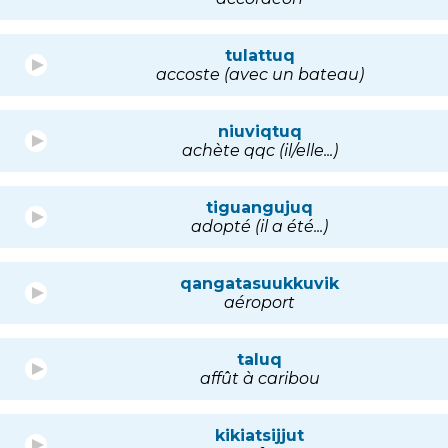
tulattuq
accoste (avec un bateau)
niuviqtuq
achète qqc (il/elle...)
tiguangujuq
adopté (il a été...)
qangatasuukkuvik
aéroport
taluq
affût à caribou
kikiatsijjut