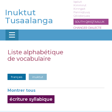
Aller
Iqaluit
Kimmirut
au
Kinngait
Inuktut
contenu
Panniqtuuq
Qikiqtarjuaq
principal
Tusaalanga
SOUTH QIKIQTAALUK
CHANGER DIALECTE
Liste alphabétique
de vocabulaire
français
inuktut
Montrer tous
écriture syllabique