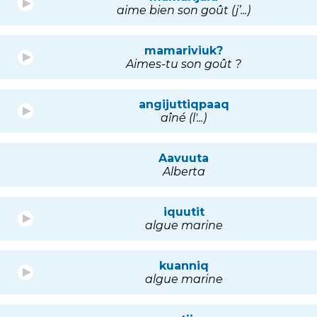
aime bien son goût (j’...)
mamariviuk?
Aimes-tu son goût ?
angijuttiqpaaq
aîné (l'...)
Aavuuta
Alberta
iquutit
algue marine
kuanniq
algue marine