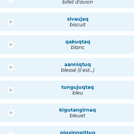
billet d'avion
sivaujaq
biscuit
qakuqtaq
blanc
aanniqtuq
blessé (il est...)
tungujuqtaq
bleu
kigutangirnaq
bleuet
piqsinngittuq