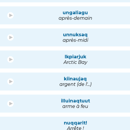
ungaliagu
après-demain
unnuksaq
après-midi
Ikpiarjuk
Arctic Bay
kiinaujaq
argent (de l'...)
illuinaqtuut
arme à feu
nuqqarit!
Arrête !