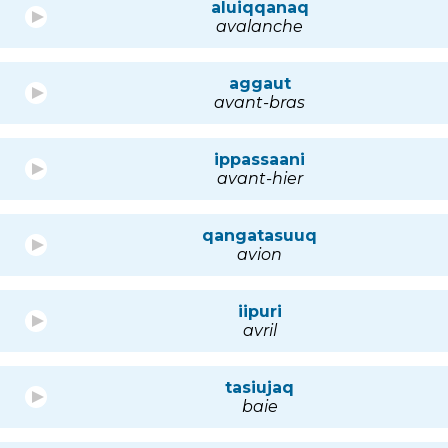
aluiqqanaq
avalanche
aggaut
avant-bras
ippassaani
avant-hier
qangatasuuq
avion
iipuri
avril
tasiujaq
baie