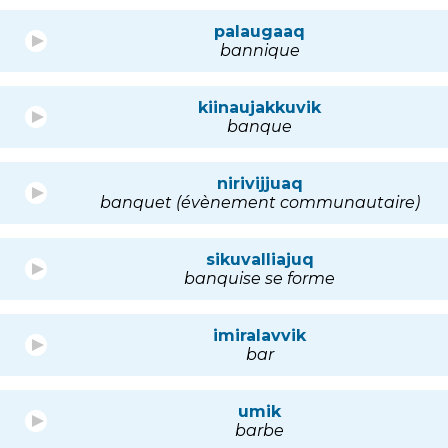
palaugaaq
bannique
kiinaujakkuvik
banque
nirivijjuaq
banquet (évènement communautaire)
sikuvalliajuq
banquise se forme
imiralavvik
bar
umik
barbe