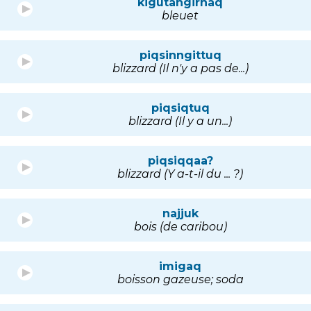
kigutangirnaq
bleuet
piqsinngittuq
blizzard (Il n'y a pas de...)
piqsiqtuq
blizzard (Il y a un...)
piqsiqqaa?
blizzard (Y a-t-il du ... ?)
najjuk
bois (de caribou)
imigaq
boisson gazeuse; soda