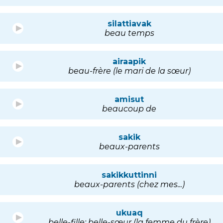
silattiavak
beau temps
airaapik
beau-frère (le mari de la sœur)
amisut
beaucoup de
sakik
beaux-parents
sakikkuttinni
beaux-parents (chez mes...)
ukuaq
belle-fille; belle-sœur (la femme du frère)