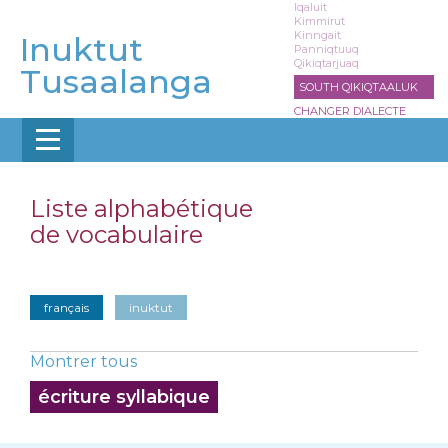
Aller
Iqaluit
Kimmirut
au
Kinngait
Inuktut
contenu
Panniqtuuq
Qikiqtarjuaq
principal
Tusaalanga
SOUTH QIKIQTAALUK
CHANGER DIALECTE
Liste alphabétique
de vocabulaire
français
inuktut
Montrer tous
écriture syllabique