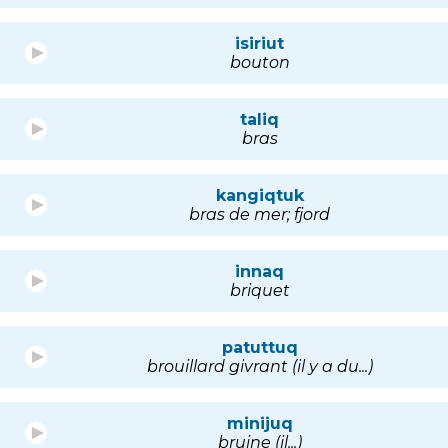
isiriut
bouton
taliq
bras
kangiqtuk
bras de mer; fjord
innaq
briquet
patuttuq
brouillard givrant (il y a du...)
minijuq
bruine (il...)