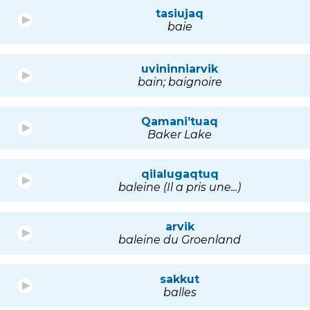
tasiujaq
baie
uvininniarvik
bain; baignoire
Qamani’tuaq
Baker Lake
qilalugaqtuq
baleine (Il a pris une...)
arvik
baleine du Groenland
sakkut
balles