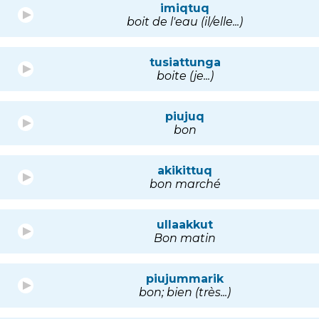
imiqtuq
boit de l'eau (il/elle...)
tusiattunga
boite (je...)
piujuq
bon
akikittuq
bon marché
ullaakkut
Bon matin
piujummarik
bon; bien (très...)