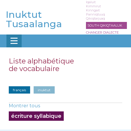
Aller
Iqaluit
Kimmirut
au
Kinngait
Inuktut
contenu
Panniqtuuq
Qikiqtarjuaq
principal
Tusaalanga
SOUTH QIKIQTAALUK
CHANGER DIALECTE
Liste alphabétique
de vocabulaire
français
inuktut
Montrer tous
écriture syllabique