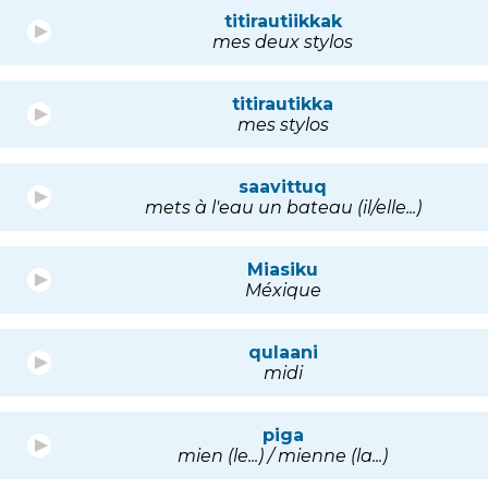
titirautiikkak
mes deux stylos
titirautikka
mes stylos
saavittuq
mets à l'eau un bateau (il/elle...)
Miasiku
Méxique
qulaani
midi
piga
mien (le...) / mienne (la...)