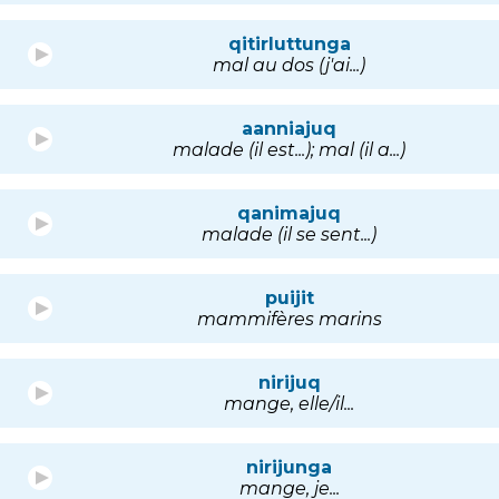
qitirluttunga
mal au dos (j'ai...)
aanniajuq
malade (il est...); mal (il a...)
qanimajuq
malade (il se sent...)
puijit
mammifères marins
nirijuq
mange, elle/il...
nirijunga
mange, je...