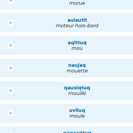
morue
aulautit
moteur hors-bord
aqittuq
mou
naujaq
mouette
qausiqtuq
mouillé
uviluq
moule
qagaaqtuq