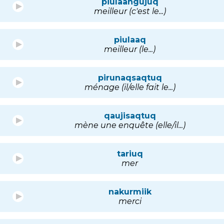
piulaangujuq
meilleur (c'est le...)
piulaaq
meilleur (le...)
pirunaqsaqtuq
ménage (il/elle fait le...)
qaujisaqtuq
mène une enquête (elle/il...)
tariuq
mer
nakurmiik
merci