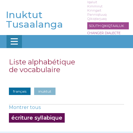
Aller
Iqaluit
Kimmirut
au
Kinngait
Inuktut
contenu
Panniqtuuq
Qikiqtarjuaq
principal
Tusaalanga
SOUTH QIKIQTAALUK
CHANGER DIALECTE
Liste alphabétique
de vocabulaire
français
inuktut
Montrer tous
écriture syllabique