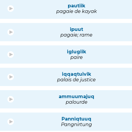
pautiik
pagaie de kayak
ipuut
pagaie; rame
iglugiik
paire
iqqaqtuivik
palais de justice
ammuumajuq
palourde
Panniqtuuq
Pangnirtung