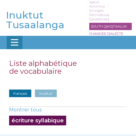
Aller
Iqaluit
Kimmirut
au
Kinngait
Inuktut
contenu
Panniqtuuq
Qikiqtarjuaq
principal
Tusaalanga
SOUTH QIKIQTAALUK
CHANGER DIALECTE
Liste alphabétique
de vocabulaire
français
inuktut
Montrer tous
écriture syllabique