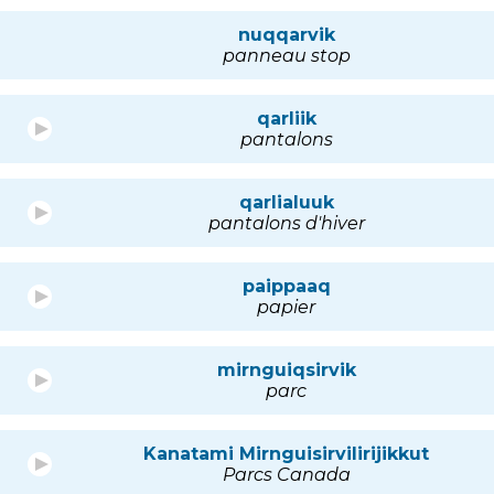
nuqqarvik
panneau stop
qarliik
pantalons
qarlialuuk
pantalons d'hiver
paippaaq
papier
mirnguiqsirvik
parc
Kanatami Mirnguisirvilirijikkut
Parcs Canada