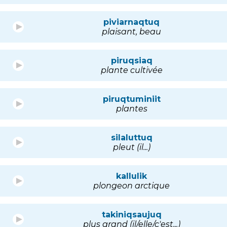
piviarnaqtuq
plaisant, beau
piruqsiaq
plante cultivée
piruqtuminiit
plantes
silaluttuq
pleut (il...)
kallulik
plongeon arctique
takiniqsaujuq
plus grand (il/elle/c'est...)