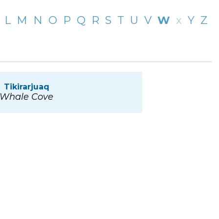
L
M
N
O
P
Q
R
S
T
U
V
W
x
Y
Z
Tikirarjuaq
Whale Cove