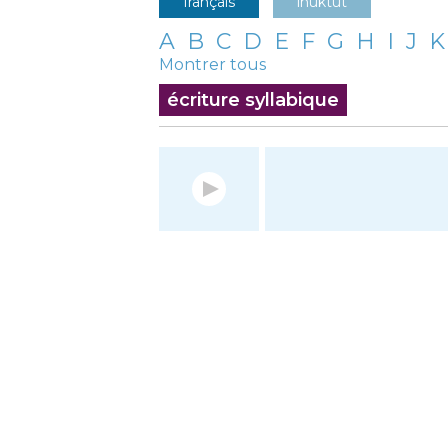
français
inuktut
A
B
C
D
E
F
G
H
I
J
K
Montrer tous
écriture syllabique