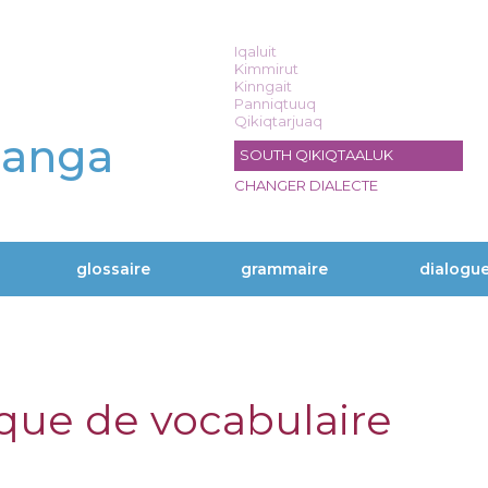
Iqaluit
Kimmirut
Kinngait
Panniqtuuq
Qikiqtarjuaq
langa
SOUTH QIKIQTAALUK
CHANGER DIALECTE
glossaire
grammaire
dialogu
ique de vocabulaire