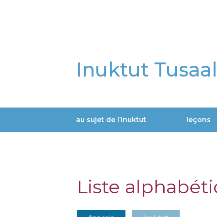
Aller
au
contenu
principal
Inuktut Tusaa
au sujet de l’inuktut
leçons
Main
navigation
Liste alphabét