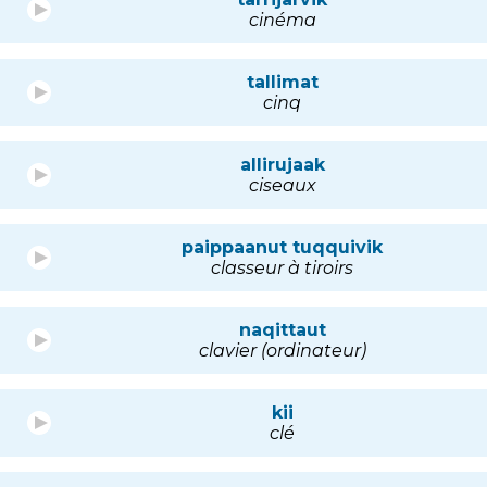
cinéma
tallimat
cinq
allirujaak
ciseaux
paippaanut tuqquivik
classeur à tiroirs
naqittaut
clavier (ordinateur)
kii
clé