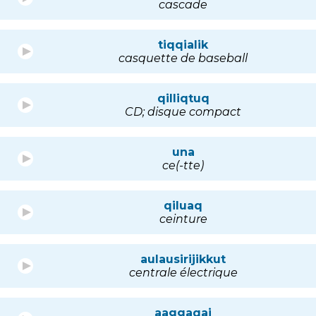
cascade
tiqqialik
casquette de baseball
qilliqtuq
CD; disque compact
una
ce(-tte)
qiluaq
ceinture
aulausirijikkut
centrale électrique
aaggaqai