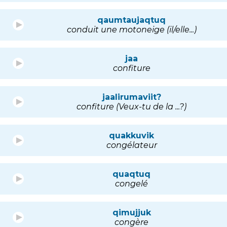
qaumtaujaqtuq
conduit une motoneige (il/elle...)
jaa
confiture
jaalirumaviit?
confiture (Veux-tu de la ...?)
quakkuvik
congélateur
quaqtuq
congelé
qimujjuk
congère