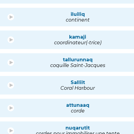
iluiliq
continent
kamaji
coordinateur(-trice)
tallurunnaq
coquille Saint-Jacques
Salliit
Coral Harbour
attunaaq
corde
nuqarutit
cordes pour immobiliser une tente