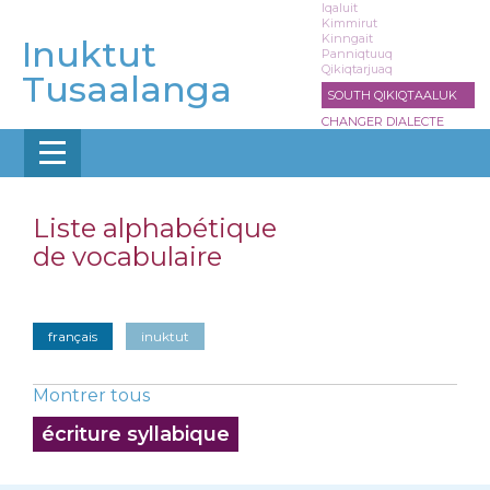
Aller
Iqaluit
Kimmirut
au
Kinngait
Inuktut
contenu
Panniqtuuq
Qikiqtarjuaq
principal
Tusaalanga
SOUTH QIKIQTAALUK
CHANGER DIALECTE
Liste alphabétique
de vocabulaire
français
inuktut
Montrer tous
écriture syllabique