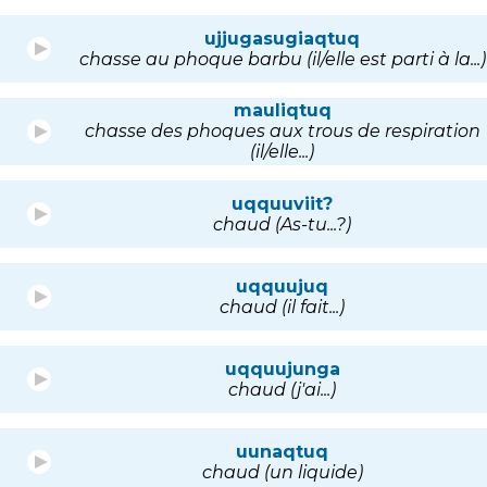
ujjugasugiaqtuq
chasse au phoque barbu (il/elle est parti à la...)
mauliqtuq
chasse des phoques aux trous de respiration
(il/elle...)
uqquuviit?
chaud (As-tu...?)
uqquujuq
chaud (il fait...)
uqquujunga
chaud (j'ai...)
uunaqtuq
chaud (un liquide)