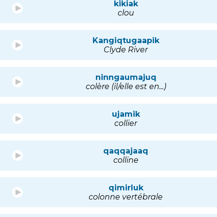
kikiak
clou
Kangiqtugaapik
Clyde River
ninngaumajuq
colère (il/elle est en...)
ujamik
collier
qaqqajaaq
colline
qimirluk
colonne vertébrale