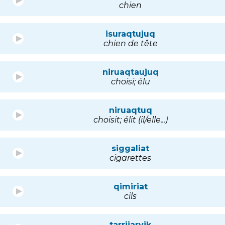
chien
isuraqtujuq
chien de tête
niruaqtaujuq
choisi; élu
niruaqtuq
choisit; élit (il/elle...)
siggaliat
cigarettes
qimiriat
cils
tarrijarvik