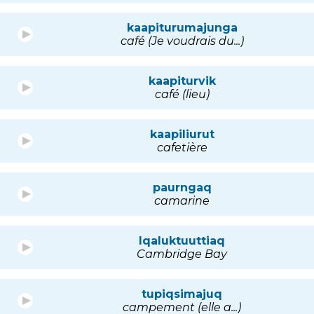
kaapiturumajunga
café (Je voudrais du...)
kaapiturvik
café (lieu)
kaapiliurut
cafetière
paurngaq
camarine
Iqaluktuuttiaq
Cambridge Bay
tupiqsimajuq
campement (elle a...)