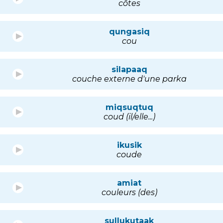
côtes
qungasiq
cou
silapaaq
couche externe d'une parka
miqsuqtuq
coud (il/elle...)
ikusik
coude
amiat
couleurs (des)
sullukutaak